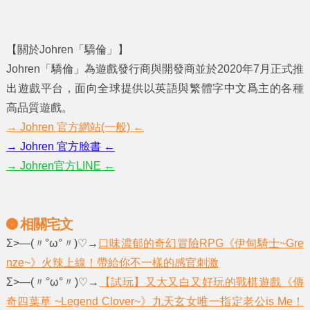
【關於Johren「驕倫」】
Johren「驕倫」為遊戲發行商與開發商並於2020年7月正式推
出遊戲平台，面向全球提供以英語與繁體字中文爲主的各種
高品質遊戲。
→ Johren 官方網站(一般) ←
→ Johren 官方臉書 ←
→ Johren官方LINE ←
相關宅文
Σ>―(〃°ω°〃)♡→
口味濃郁的奇幻冒險RPG《伊甸騎士~Gre
nze~》火辣上線！帶給你不一樣的感官刺激
Σ>―(〃°ω°〃)♡→
【試玩】又大又白又好玩的戰棋遊戲《傳
奇四葉草 ~Legend Clover~》九天玄女唯一指定老公is Me！