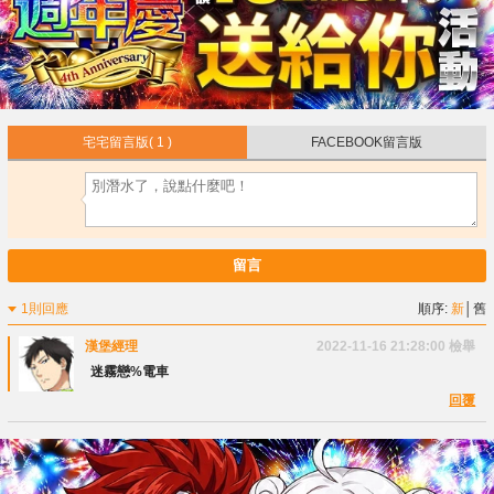
宅宅留言版
( 1 )
FACEBOOK留言版
留言
1則回應
順序:
新
│
舊
漢堡經理
2022-11-16 21:28:00
檢舉
迷霧戀%電車
回覆