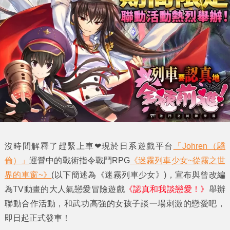
沒時間解釋了趕緊上車❤現於日系遊戲平台
「Johren（驕
倫）」
運營中的戰術指令戰鬥RPG
《迷霧列車少女~從霧之世
界的車窗~》
(以下簡述為
《迷霧列車少女》
)，宣布與曾改編
為TV動畫的大人氣戀愛冒險遊戲
《認真和我談戀愛！》
舉辦
聯動合作活動，和武功高強的女孩子談一場刺激的戀愛吧，
即日起正式發車！