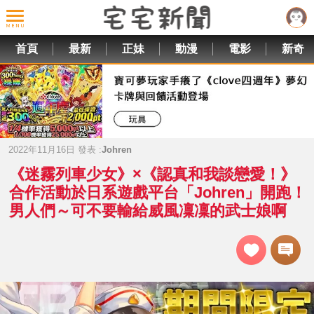
首頁
最新
正妹
動漫
電影
新奇
2022年11月16日 發表 :
Johren
《迷霧列車少女》×《認真和我談戀愛！》
合作活動於日系遊戲平台「Johren」開跑！
男人們～可不要輸給威風凜凜的武士娘啊