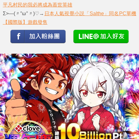
平凡村民的我必將成為蓋世英雄
Σ>―(〃°ω°〃)♡→
日本人氣視覺小説「Salthe」同名PC單機
【國際版】遊戲發售