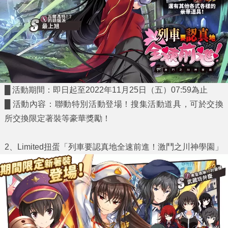
█ 活動期間：即日起至2022年11月25日（五）07:59為止
█ 活動內容：聯動特別活動登場！搜集活動道具，可於交換
所交換
限定著裝
等豪華獎勵！
2
、Limited扭蛋「列車要認真地全速前進！激鬥之川神學園」