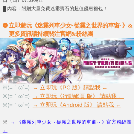
日（四）07:59為止
█ 內容：附贈大量免費迷霧寶石的超值優惠禮包！
立即遊玩《迷霧列車少女~從霧之世界的車窗~》&
更多資訊請持續關注官網&粉絲團
※
(=
｀ω´=)
→ 立即玩《PC 版》請點我 ←
※
(=
｀ω´=)
→ 立即玩《行動網頁 版》 請點我 ←
※
(=
｀ω´=)
→ 立即玩《Android 版》 請點我 ←
※
→ 《迷霧列車少女～從霧之世界的車窗～》官方粉絲團
←