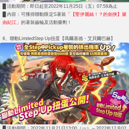
█ 活動期間：即日起至2022年11月25日（五）07:59為止
█ 內容：可獲得聯動限定S著裝
「【聖伊麗絲！？的劍俠】黛
由紀江」
的著裝齒輪及活動藥劑！
6
、聯動LimitedStep Up扭蛋【瑪爾基德・艾貝爾巴赫】
█ 活動期間：2022年11月21日13:00（一）～2022年12月02