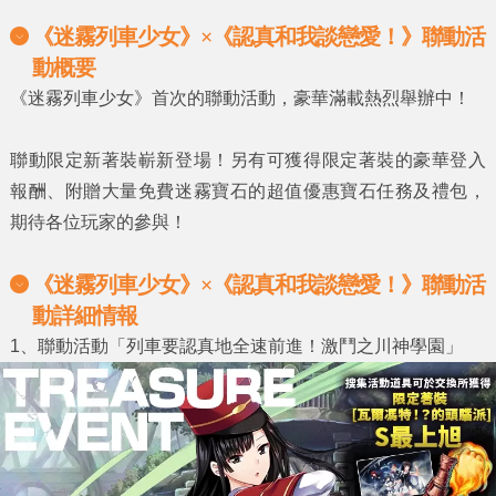
《迷霧列車少女》×《認真和我談戀愛！》聯動活
動概要
《迷霧列車少女》
首次的聯動活動，豪華滿載熱烈舉辦中！
聯動限定新著裝嶄新登場！另有可獲得限定著裝的豪華登入
報酬、附贈大量免費迷霧寶石的超值優惠寶石任務及禮包，
期待各位玩家的參與！
《迷霧列車少女》×《認真和我談戀愛！》聯動活
動詳細情報
1
、聯動活動「列車要認真地全速前進！激鬥之川神學園」