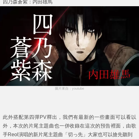
四乃森蒼紫：内田雄馬
圖片來自：youtube
此外搭配第四彈PV釋出，我們有最新的一些畫面可以看以
外，本次的片尾主題曲也一併收錄在這次的預告裡面，由歌
手Reol演唱的新片尾主題曲「切っ先」大家也可以搶先聽到