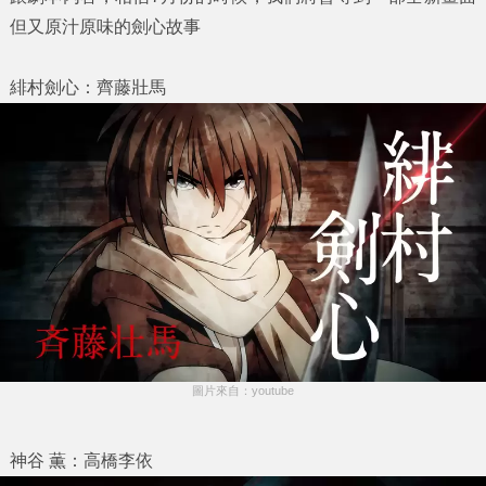
但又原汁原味的劍心故事
緋村劍心：齊藤壯馬
圖片來自：youtube
神谷 薫：高橋李依