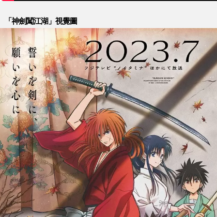
「神劍闖江湖」視覺圖