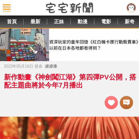
首頁
最新
正妹
動漫
電影
新奇
2023年05月16日 發表 :
凌凌漆
新作動畫《神劍闖江湖》第四彈PV公開，搭
配主題曲將於今年7月播出