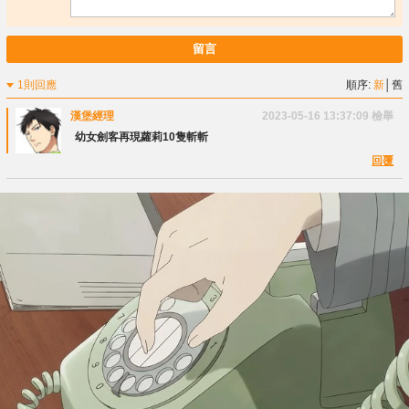
留言
1則回應
順序:
新
│
舊
漢堡經理
2023-05-16 13:37:09
檢舉
幼女劍客再現蘿莉10隻斬斬
回覆