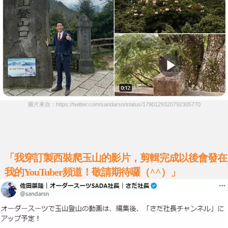
圖片來自：https://twitter.com/sandarsn/status/1790129320792305770
「我穿訂製西裝爬玉山的影片，剪輯完成以後會發在
我的YouTuber頻道！敬請期待囉（^^）」