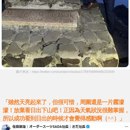
圖片來自：https://twitter.com/sandarsn/status/1789768989486231939
「雖然天亮起來了，但很可惜，周圍還是一片霧濛
濛！放棄看日出下山吧！正因為天氣狀況很難掌握，
所以成功看到日出的時候才會覺得感動啊（^^）」