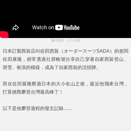
圖片來自：さだ社長
日本訂製西裝店叫
佐田西裝
（オーダースーツSADA）的老闆
佐田展隆
，經常透過社群帳號分享自己穿著自家西裝登山、
滑雪、衝浪的模樣，成為了自家西裝的活招牌。
而在
佐田展隆
爬過日本的大小名山之後，最近他飛來
台灣
，
打算挑戰攀登
台灣最高峰
了！
以下是他攀登過程的發文記錄……