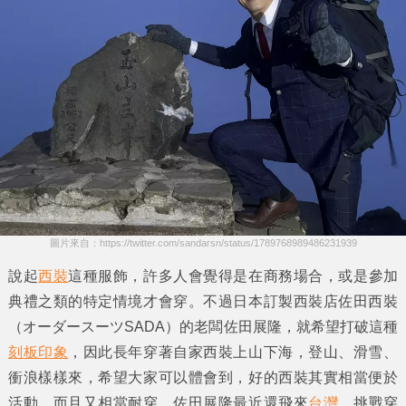
圖片來自：https://twitter.com/sandarsn/status/1789768989486231939
說起
西裝
這種服飾，許多人會覺得是在
商務
場合，或是參加
典禮
之類的特定情境才會穿。不過日本訂製西裝店
佐田西裝
（オーダースーツSADA）的老闆
佐田展隆
，就希望打破這種
刻板印象
，因此長年穿著自家西裝上山下海，登山、滑雪、
衝浪樣樣來，希望大家可以體會到，好的
西裝
其實相當便於
活動，而且又相當耐穿。
佐田展隆
最近還飛來
台灣
，挑戰穿