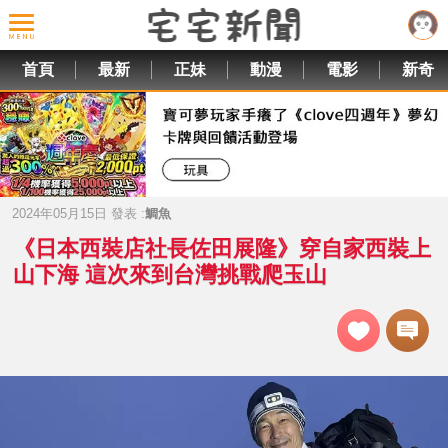
首頁
最新
正妹
動漫
電影
新奇
2024年05月15日 發表 :
鯛魚
《日本西裝店社長佐田展隆》穿自家西裝上
山下海 這次來到台灣挑戰爬玉山