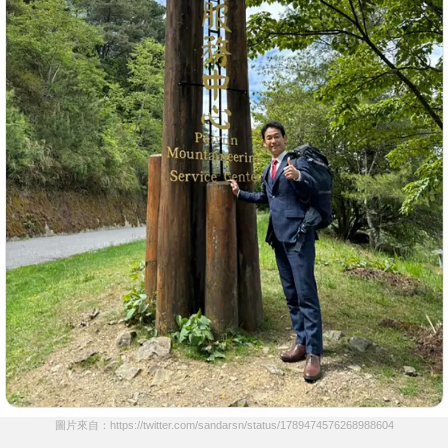
圖片來自：https://twitter.com/sandarsn/status/1789474576268988604