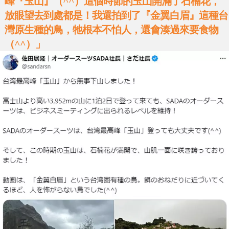
峰『玉山』（^^）這個時節的玉山開滿了石楠花，
放眼望去到處都是！我還拍到了『金翼白眉』這種台
灣原生種的鳥，牠根本不怕人，還會湊過來要食物
（^^）」