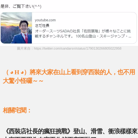
圖片來自：https://twitter.com/sandarsn/status/1790130266805022958
（ ◕ H ◕）將來大家在山上看到穿西裝的人，也不用
大驚小怪囉～～
相關宅聞：
《西裝店社長的瘋狂挑戰》登山、滑雪、衝浪樣樣來