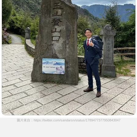
圖片來自：https://twitter.com/sandarsn/status/1789477377950843047