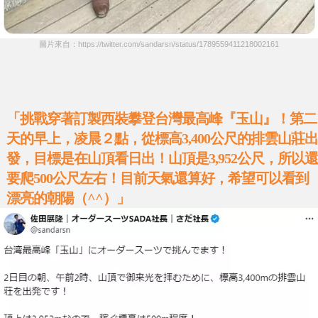
圖片來自：https://twitter.com/sandarsn/status/1789559411218002161
「挑戰穿著訂製西裝攀登台灣最高峰『玉山』！第二
天的早上，凌晨２點，從標高3,400公尺的排雲山莊出
發，目標是在山頂看日出！山頂是3,952公尺，所以還
要爬500公尺左右！目前天氣還算好，希望可以看到
漂亮的朝陽（^^）」