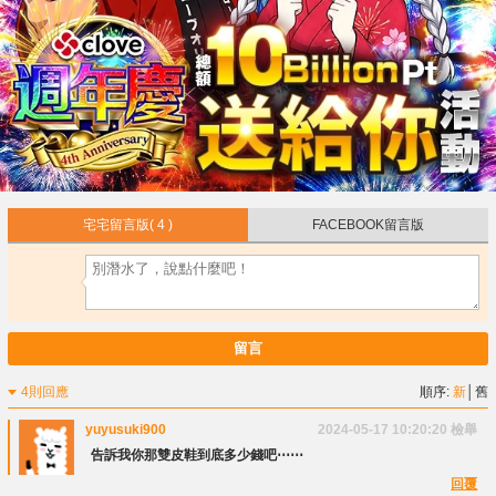
宅宅留言版
( 4 )
FACEBOOK留言版
留言
4則回應
順序:
新
│
舊
yuyusuki900
2024-05-17 10:20:20
檢舉
告訴我你那雙皮鞋到底多少錢吧⋯⋯
回覆