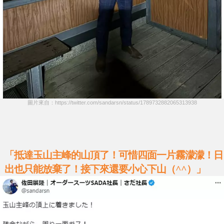
圖片來自：https://twitter.com/sandarsn/status/1789732882065313938
「抵達玉山主峰的山頂了！可惜四面一片霧濛濛！日
出也只能放棄了！接下來還要小心下山（^^）」