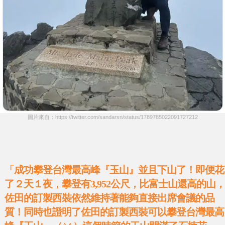
圖片來自：https://twitter.com/sandarsn/status/1789785022091727212
「成功攀登台灣最高峰『玉山』並且下山了！即便花
了２天１夜，攀登有3,952公尺，比富士山還高的山，
佐田的訂製西裝依然維持著能夠直接出席會議的品
質！同時也證明了佐田的訂製西裝可以攀登台灣最高