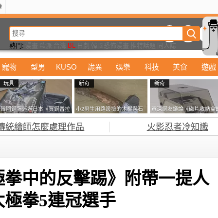
榜
動漫
美食
詭異
娛樂
汽車
電影
遊戲
設計
玩具
潮流
精華
熱門:
漫畫
歐派
台灣
BL
日劇
韓國恐怖漫畫
推特話題
同人誌
寵物
型男
KUSO
詭異
娛樂
科技
美食
遊戲
玩具
新奇
新奇
韓國鋼彈迷遊日本《買鋼普拉
小2男生用路邊撿的木棍與石
資深網友議論《磁片收納盒
塞不進行李箱》網友們集思廣
頭做成了《石斧》馬麻打開書
鎖有什麼用》想偷的話整盒
傳統繪師怎麼處理作品
火影忍者冷知識
益提供解方了……
包嚇一跳怎麼會有這種東
走不就好了嗎？
西！？
極拳中的反擊踢》附帶一提人
太極拳5連冠選手