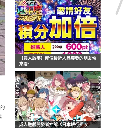
【尋人啟事】那個最近人品爆發的朋友快
來看~
形的
武
成人遊戲開發者控訴《日本銀行拒收