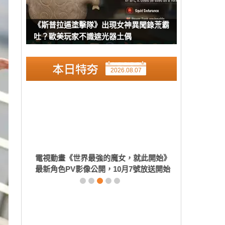
《斯普拉遁塗擊隊》出現女神異聞錄荒霸
吐？歐美玩家不識遮光器土偶
2026.08.07