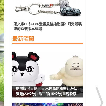
頭文字D《AE86漫畫風格鑰匙圈》附背景裝
飾的盒裝版本登場
最新宅聞
劇場版《吉伊卡哇 人魚島的秘密》海妖
賽蓮(23公分)+島二郎(15公分)重磅軟膠
模型發售
廣告