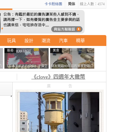
卡卡粉絲團
简体
線上人數：4574
玩具
設計
潮流
汽車
精華
新奇
美食
的
《日本軍武迷的煩惱》子彈空
網友開箱80年前的美軍野戰口
拿
盒在日本超級貴 美國網友直
糧 罐頭本身保存良好，但裡
《clove》四週年大撒幣
接一大箱寄給他了
面的味道...
廣告