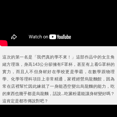
這次的第一名是「我們真的學不來！」這部作品中的女主角
緒方理珠，身高143公分卻擁有F罩杯，甚至有上看G罩杯的
實力，而且人不但身材好在學校更是學霸，在數學跟物理
學、化學等理科項目上非常精通，家裡經營烏龍麵館，因為
常在店裡幫忙因此練就了一身能憑空變出烏龍麵的能力，吃
的東西也幾乎都是烏龍麵，話說...吃澱粉還能讓身材變好嗎？
這肯定是都市傳說對吧？