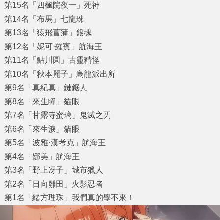
第15名「四楓院夜一」死神
第14名「布馬」七龍珠
第13名「猿飛菖蒲」銀魂
第12名「妮可·羅賓」航海王
第11名「鮎川圓」古靈精怪
第10名「秋本麗子」烏龍派出所
第9名「真紀真」鏈鋸人
第8名「來生瞳」貓眼
第7名「甘露寺蜜璃」鬼滅之刃
第6名「來生淚」貓眼
第5名「波雅·漢考克」航海王
第4名「娜美」航海王
第3名「野上冴子」城市獵人
第2名「日向雛田」火影忍者
第1名「緒方理珠」我們真的學不來！