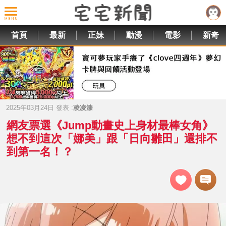
首頁
最新
正妹
動漫
電影
新奇
2025年03月24日 發表 :
凌凌漆
網友票選《Jump動畫史上身材最棒女角》
想不到這次「娜美」跟「日向雛田」還排不
到第一名！？