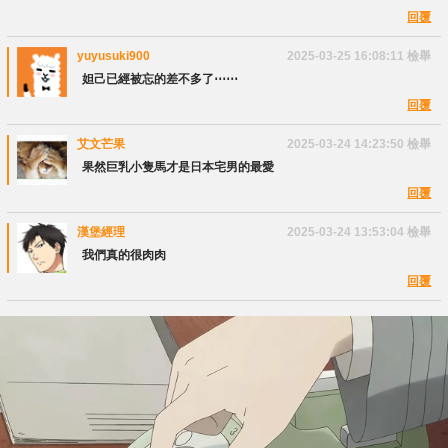
回覆
yuyusuki900
2025-03-25 16:08:11
檢舉
妲己已經被忘的差不多了⋯⋯
回覆
艾文芒果
2025-03-24 14:23:50
檢舉
果然巨乳小隻馬才是日本宅男的最愛
回覆
漢堡經理
2025-03-24 13:53:04
檢舉
我們真的很肉肉
回覆