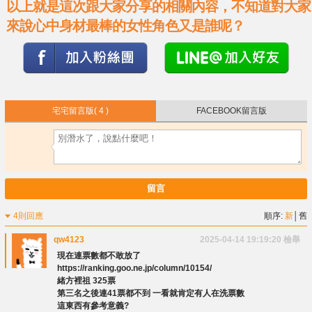
以上就是這次跟大家分享的相關內容，不知道對大家
來說心中身材最棒的女性角色又是誰呢？
宅宅留言版
( 4 )
FACEBOOK留言版
留言
4則回應
順序:
新
│
舊
qw4123
2025-04-14 19:19:20
檢舉
現在連票數都不敢放了
https://ranking.goo.ne.jp/column/10154/
緒方裡祖 325票
第三名之後連41票都不到 一看就肯定有人在洗票數
這東西有參考意義?