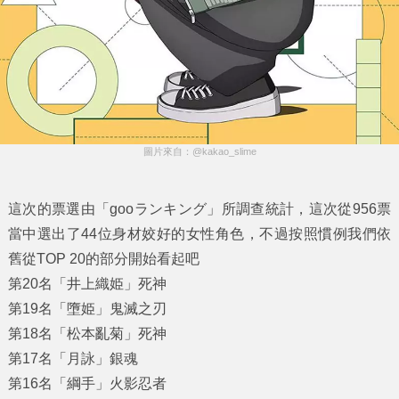
圖片來自：@kakao_slime
這次的票選由「gooランキング」所調查統計，這次從956票
當中選出了44位身材姣好的女性角色，不過按照慣例我們依
舊從TOP 20的部分開始看起吧
第20名「井上織姫」死神
第19名「墮姫」鬼滅之刃
第18名「松本亂菊」死神
第17名「月詠」銀魂
第16名「綱手」火影忍者