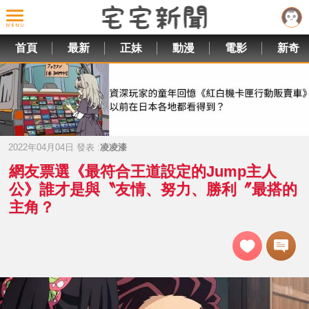
首頁
最新
正妹
動漫
電影
新奇
2022年04月04日 發表 :
凌凌漆
網友票選《最符合王道設定的Jump主人
公》誰才是與〝友情、努力、勝利〞最搭的
主角？