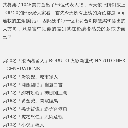
共募集了1048票共選出了56位代表人物，今天依照慣例放上
TOP 20的部份給大家看，首先今天所有上榜的角色都是jump
連載的主角(廢話)，因此幾乎每一位都符合剛剛總編輯提出的
大方向，只是當中細微的差別就在於讀者感受的多或少而
已？
第20名「漩渦慕留人」BORUTO-火影新世代-NARUTO NEX
T GENERATIONS-
第19名「冴羽獠」城市獵人
第18名「浦飯幽助」幽遊白書
第17名「緋村劍心」神劍闖江湖
第16名「黃金藏」閃電怪馬
第15名「黑子哲也」影子籃球員
第14名「虎杖悠仁」咒術迴戰
第13名「小傑」獵人