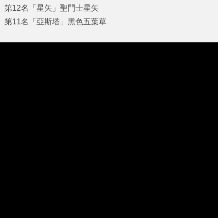
第12名「星矢」聖鬥士星矢
第11名「亞斯塔」黑色五葉草