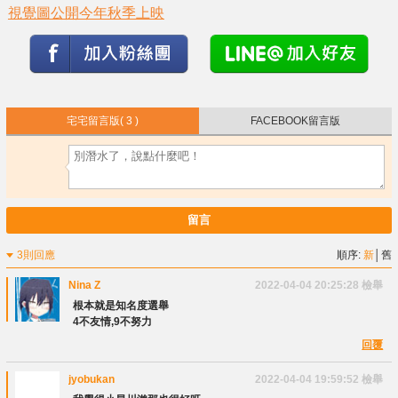
視覺圖公開今年秋季上映
宅宅留言版
( 3 )
FACEBOOK留言版
留言
3則回應
順序:
新
│
舊
Nina Z
2022-04-04 20:25:28
檢舉
根本就是知名度選舉
4不友情,9不努力
回覆
jyobukan
2022-04-04 19:59:52
檢舉