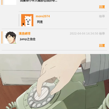
我覺得小早川瀨那也很好呀...
回覆
more2074
檢舉
同意
漢堡經理
2022-04-04 14:34:50
檢舉
jump之信念
回覆