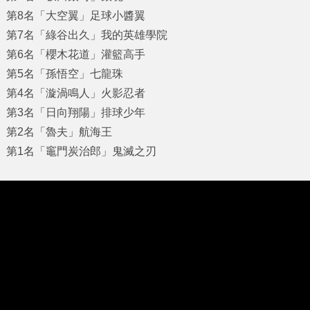
第8名「大空翼」足球小醬翼
第7名「綠谷出久」我的英雄學院
第6名「櫻木花道」灌籃高手
第5名「孫悟空」七龍珠
第4名「漩渦鳴人」火影忍者
第3名「日向翔陽」排球少年
第2名「魯夫」航海王
第1名「竈門炭治郎」鬼滅之刃