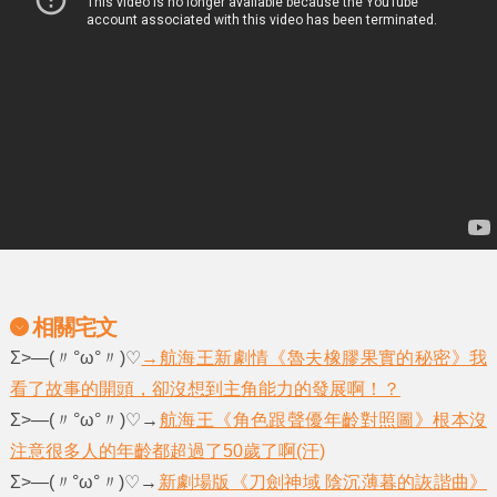
相關宅文
Σ>―(〃°ω°〃)♡
→航海王新劇情《魯夫橡膠果實的秘密》我
看了故事的開頭，卻沒想到主角能力的發展啊！？
Σ>―(〃°ω°〃)♡→
航海王《角色跟聲優年齡對照圖》根本沒
注意很多人的年齡都超過了50歲了啊(汗)
Σ>―(〃°ω°〃)♡→
新劇場版《刀劍神域 陰沉薄暮的詼諧曲》