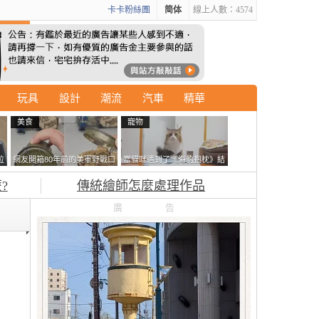
卡卡粉絲團
简体
線上人數：4574
玩具
設計
潮流
汽車
精華
美食
寵物
拉
網友開箱80年前的美軍野戰口
當貓咪遇到了《海豹抱枕》結
廣
糧 罐頭本身保存良好，但裡
果玩了10天後，海豹一整個走
?
傳統繪師怎麼處理作品
面的味道...
鐘笑翻網友
廣告