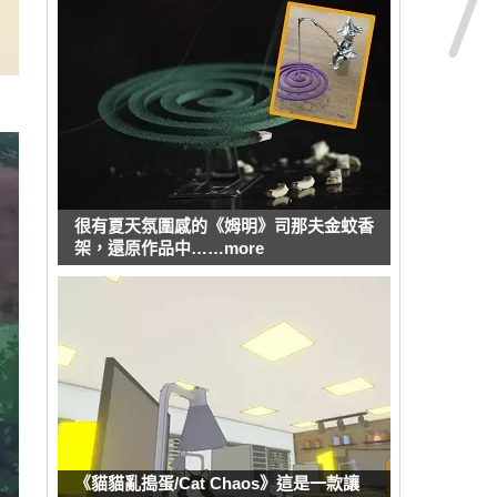
很有夏天氛圍感的《姆明》司那夫金蚊香
架，還原作品中……more
《貓貓亂搗蛋/Cat Chaos》這是一款讓