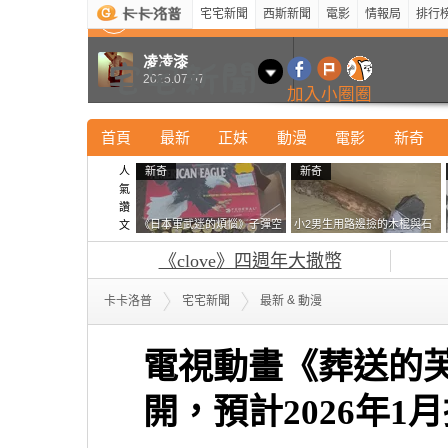
宅宅新聞
西斯新聞
電影
情報局
排行
最新
新奇
正妹
寵物
型男
Kuso
科技
凌凌漆
2025.07.07
加入小圈圈
首頁
最新
正妹
動漫
電影
新奇
人
新奇
新奇
氣
讚
《日本軍武迷的煩惱》子彈空
小2男生用路邊撿的木棍與石
文
盒在日本超級貴 美國網友直
頭做成了《石斧》馬麻打開書
《clove》四週年大撒幣
接一大箱寄給他了
包嚇一跳怎麼會有這種東
西！？
&
卡卡洛普
宅宅新聞
最新
動漫
電視動畫《葬送的
開，預計2026年1