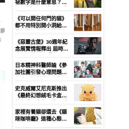
，
北部
也