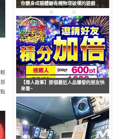
你變身成貓體驗各種物理破壞的遊戲
廣告
很輕
的部
【尋人啟事】那個最近人品爆發的朋友快
來看~
重點