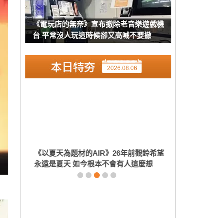
《電玩店的無奈》宣布撤除老音樂遊戲機
台 平常沒人玩這時候卻又高喊不要撤
2026.08.06