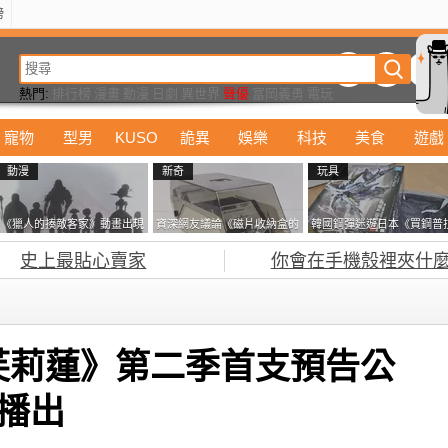
榜
動漫
美食
詭異
娛樂
汽車
電影
遊戲
設計
玩具
潮流
精華
熱門:
排行榜
漫畫
動漫
日劇
異世界
聲優
富岡義勇
電玩
寵物
型男
KUSO
詭異
娛樂
科技
美食
遊戲
動漫
新奇
玩具
《獵人的揍敵客家》動畫出現
資深網友議論《磁片收納盒的
韓國鋼彈迷遊日本《買鋼普
的這個剪影是誰？你是不是忘
鎖有什麼用》想偷的話整盒拿
塞不進行李箱》網友們集思
史上最貼心賣家
你會在手機殼裡夾什麼
記還有這號人物了
走不就好了嗎？
益提供解方了……
芙莉蓮》第二季首支預告公
月播出