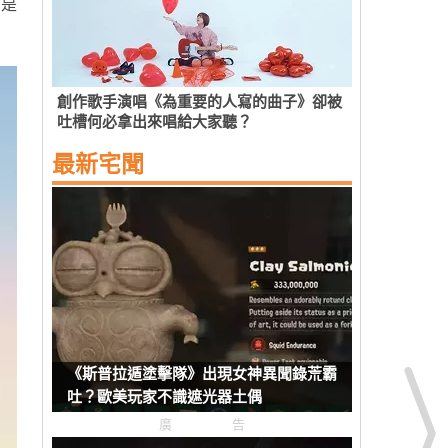
，是
創作歌手演唱《為重要的人寫的曲子》卻被
吐槽何必拿出來唱給大家聽？
最新宅聞
《斯普拉遁塗擊隊》出現女神異聞錄荒霸
吐？歐美玩家不識遮光器土偶
廣告