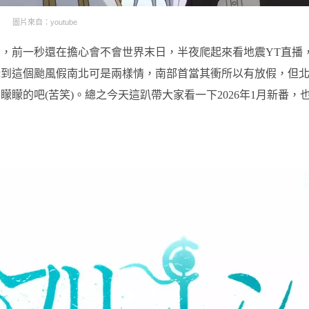
圖片來自：youtube
，前一秒還在擔心會不會世界末日，半夜爬起來看地震YT直播
講到這個颱風假南北可是兩樣情，南部首當其衝所以有放假，但
矇的吧(苦笑)。總之今天這趴帶大家看一下2026年1月新番，