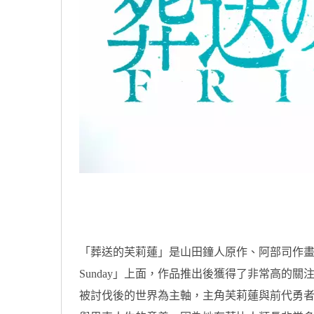
「葬送的芙莉蓮」是山田鐘人原作、阿部司作畫的
Sunday」上面，作品推出後獲得了非常高的
被討伐後的世界為主軸，主角芙莉蓮與前代勇