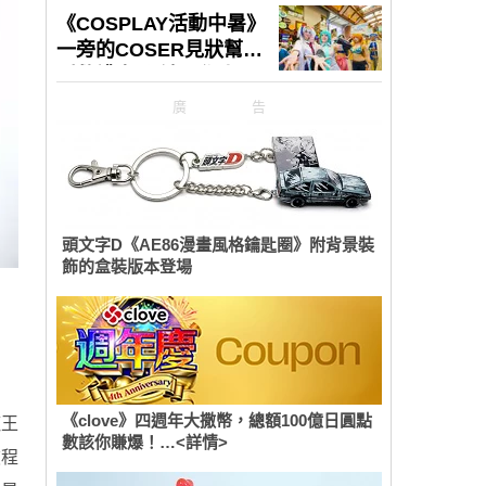
廣告
頭文字D《AE86漫畫風格鑰匙圈》附背景裝
飾的盒裝版本登場
《clove》四週年大撒幣，總額100億日圓點
魔王
數該你賺爆！…<詳情>
旅程