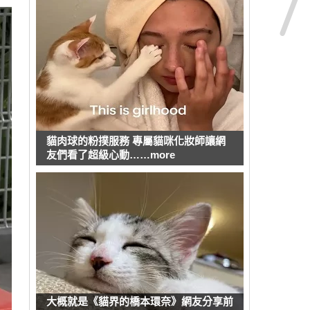
貓肉球的粉撲服務 專屬貓咪化妝師讓網
友們看了超級心動……more
大概就是《貓界的橋本環奈》網友分享前