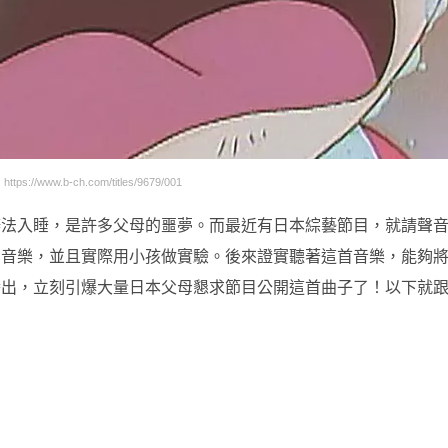
s://www.b-ch.com/titles/9679/001
辦法入睡，是許多父母的噩夢。而最近有日本綜藝節目，就請聲
的音樂，並且實際用小孩做實驗。後來證實聽著這首音樂，能夠
播出，立刻引爆大量日本父母懇求節目公開這首曲子了！以下就