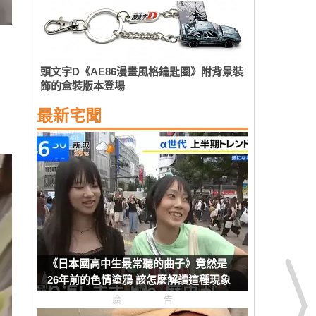
頭文字D《AE86漫畫風格鑰匙圈》附背景裝
飾的盒裝版本登場
最新宅聞
《日本國高中生最常聽的曲子》竟然是
26年前的色情塗鴉 該怎麼解讀這種現象
呢？
廣告