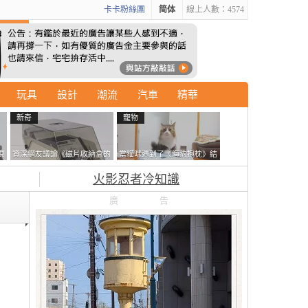
卡卡粉絲團
简体
線上人數：4574
玩具
設計
潮流
汽車
精華
新奇
寵物
現
資深網友議論《磁片收納盒的
當貓咪遇到了《海豹抱枕》結
忘
鎖有什麼用》想偷的話整盒拿
果玩了10天後，海豹一整個走
火影忍者冷知識
走不就好了嗎？
鐘笑翻網友
廣告