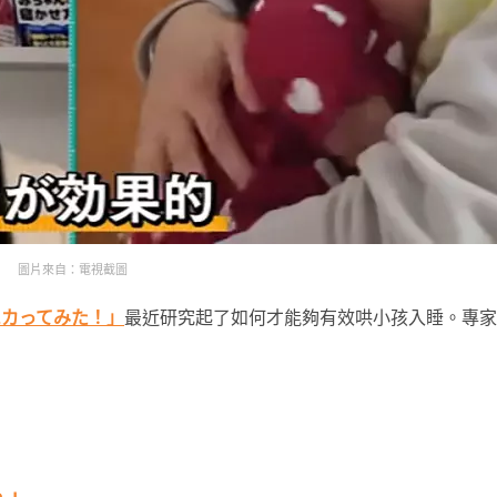
圖片來自：電視截圖
ハカってみた！」
最近研究起了如何才能夠有效哄小孩入睡。專家