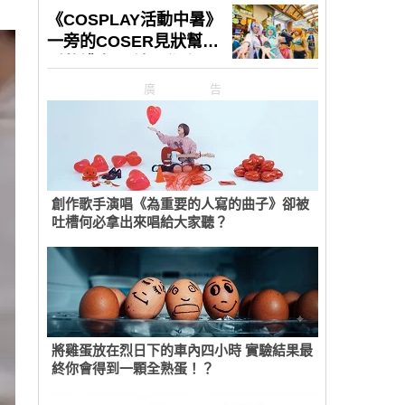
廣告
創作歌手演唱《為重要的人寫的曲子》卻被
吐槽何必拿出來唱給大家聽？
將雞蛋放在烈日下的車內四小時 實驗結果最
終你會得到一顆全熟蛋！？