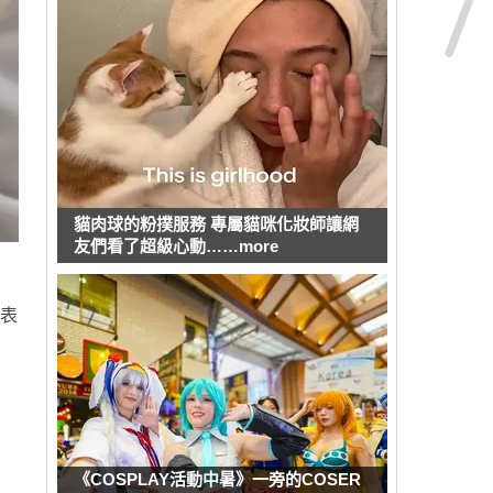
貓肉球的粉撲服務 專屬貓咪化妝師讓網
友們看了超級心動……more
表
《COSPLAY活動中暑》一旁的COSER