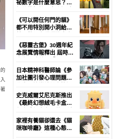
音的
將入
跟著