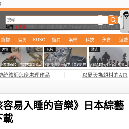
榜
動漫
美食
詭異
娛樂
汽車
電影
遊戲
設計
玩具
潮流
精華
熱門:
宅調查
珍事件
都市傳說
異世界
打卡美食
網友分享
排行榜
扭蛋
寵物
型男
KUSO
詭異
娛樂
科技
美食
遊戲
美食
玩具
動漫
網友開箱80年前的美軍野戰口
韓國鋼彈迷遊日本《買鋼普拉
《獵人的揍敵客家》動畫出
糧 罐頭本身保存良好，但裡
塞不進行李箱》網友們集思廣
的這個剪影是誰？你是不是
傳統繪師怎麼處理作品
以夏天為題材的AIR
面的味道...
益提供解方了……
記還有這號人物了
孩容易入睡的音樂》日本綜藝
下載