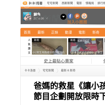
宅宅新聞
西斯新聞
電影
情報局
排行
最新
新奇
正妹
寵物
型男
Kuso
科技
鯛魚
2026.06.14
加入小圈圈
首頁
最新
正妹
動漫
電影
新奇
人
新奇
新奇
氣
讚
小2男生用路邊撿的木棍與石
《日本軍武迷的煩惱》子彈空
文
頭做成了《石斧》馬麻打開書
盒在日本超級貴 美國網友直
史上最貼心賣家
包嚇一跳怎麼會有這種東
接一大箱寄給他了
西！？
&
卡卡洛普
宅宅新聞
最新
新奇
爸媽的救星《讓小
節目企劃開放限時