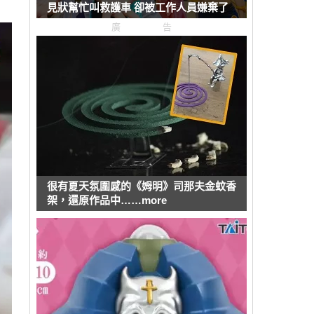
見狀幫忙叫救護車 卻被工作人員嫌棄了
廣告
很有夏天氛圍感的《姆明》司那夫金蚊香
架，還原作品中……more