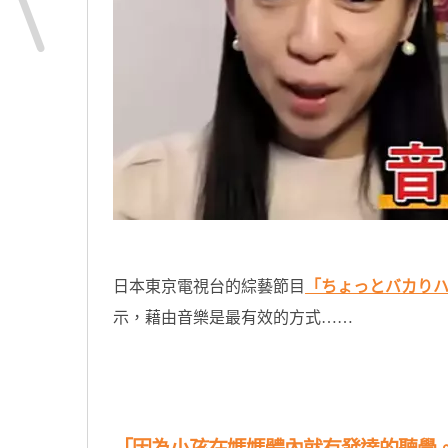
日本東京電視台的綜藝節目
「ちょっとバカり
示，藉由音樂是最有效的方式……