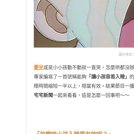
圖片來自：http
嬰兒
或是小小孩動不動就一直哭，怎麼哄都沒
專家編寫了一首號稱能夠
「讓小孩容易入睡」
睡時間縮短一半以上，相當有效。結果節目一
宅宅新聞
一起來看看，這是怎麼一回事吧～～
原汁原味的內容在這裡