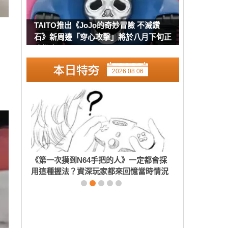
TAITO推出《JoJo的奇妙冒險 不滅鑽
石》新周邊「穿心攻擊」將於八月下旬正
式推出
2026.08.06