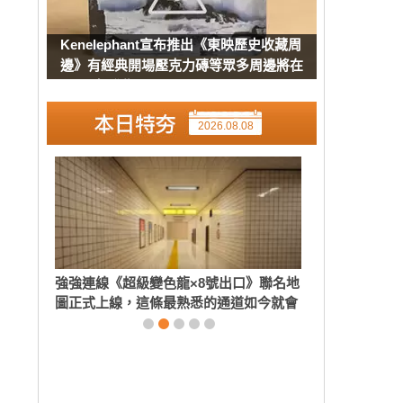
Kenelephant宣布推出《東映歷史收藏周
邊》有經典開場壓克力磚等眾多周邊將在
8月下旬發售
2026.08.08