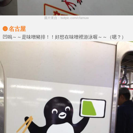
圖片來自：twitpic.com/cfamuw
名古屋
凹嗚～～是味噌豬排！！好想在味噌裡游泳喔～～（嗯？）