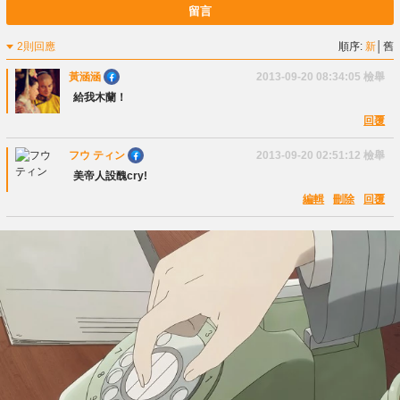
留言
2則回應
順序:
新
│
舊
黃涵涵
2013-09-20 08:34:05
檢舉
給我木蘭！
回覆
フウ ティン
2013-09-20 02:51:12
檢舉
美帝人設醜cry!
編輯
刪除
回覆