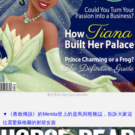
圖片來自:http://goo.gl/vjsftw
▼《勇敢傳說》的Merida登上的是馬與熊雜誌，告訴大家這
位震驚蘇格蘭的射箭女孩