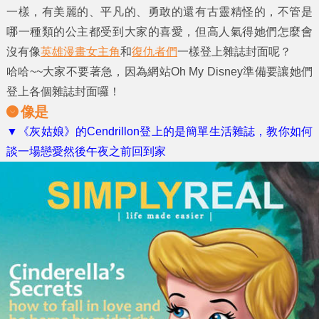
一樣，有美麗的、平凡的、勇敢的還有古靈精怪的，不管是
哪一種類的公主都受到大家的喜愛，但高人氣得她們怎麼會
沒有像
英雄漫畫女主角
和
復仇者們
一樣登上
雜誌封面
呢？
哈哈~~大家不要著急，因為網站Oh My Disney準備要讓她們
登上各個雜誌封面囉！
像是
▼《灰姑娘》的Cendrillon登上的是簡單生活雜誌，教你如何
談一場戀愛然後午夜之前回到家