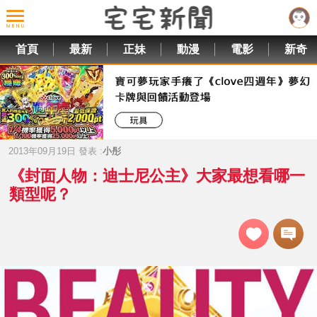
首頁
最新
正妹
動漫
電影
新奇
2013年09月19日 發表 :
小彤
《封面人物：迪士尼公主》大家最想看哪一
類型呢？