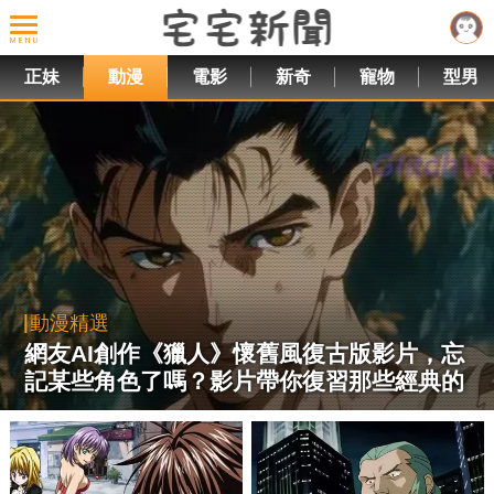
正妹
動漫
電影
新奇
寵物
型男
動漫精選