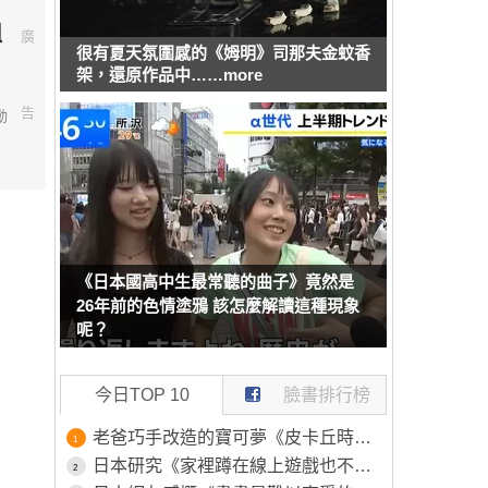
組
廣
很有夏天氛圍感的《姆明》司那夫金蚊香
架，還原作品中……more
告
動
《日本國高中生最常聽的曲子》竟然是
26年前的色情塗鴉 該怎麼解讀這種現象
呢？
今日TOP 10
臉書排行榜
老爸巧手改造的寶可夢《皮卡丘時鐘》原本的模樣被女兒嫌棄不可愛，所以特別為其特別製作一番
1
日本研究《家裡蹲在線上遊戲也不會社交》越玩越沒辦法回歸社會？
2