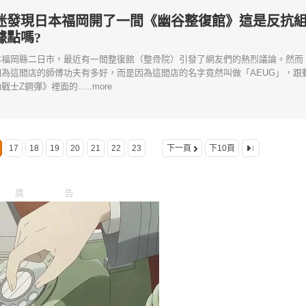
迷發現日本福岡開了一間《幽谷整復館》這是反抗
據點嗎?
本福岡縣二日市，最近有一間整復館（整骨院）引發了網友們的熱烈議論。然而
因為這間店的師傅功夫有多好，而是因為這間店的名字竟然叫做「AEUG」，跟
戰士Z鋼彈》裡面的…..more
17
18
19
20
21
22
23
下一頁
下10頁
廣告