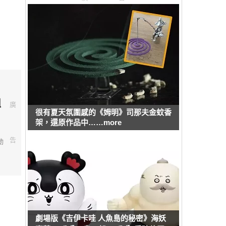
組
廣
很有夏天氛圍感的《姆明》司那夫金蚊香
架，還原作品中……more
告
動
劇場版《吉伊卡哇 人魚島的秘密》海妖