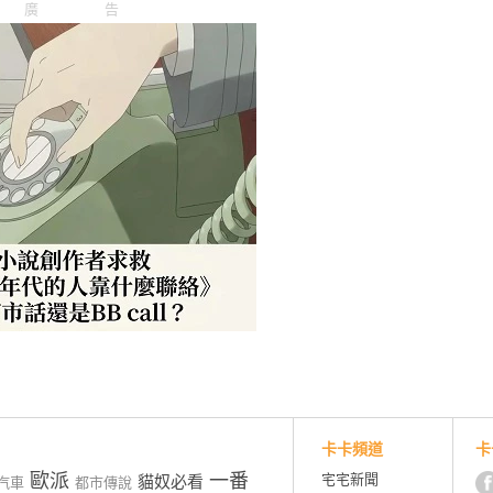
廣告
卡卡頻道
卡
歐派
一番
宅宅新聞
貓奴必看
汽車
都市傳說