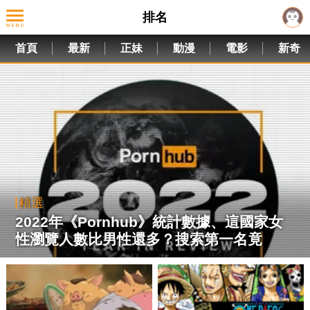
排名
首頁
最新
正妹
動漫
電影
新奇
精選