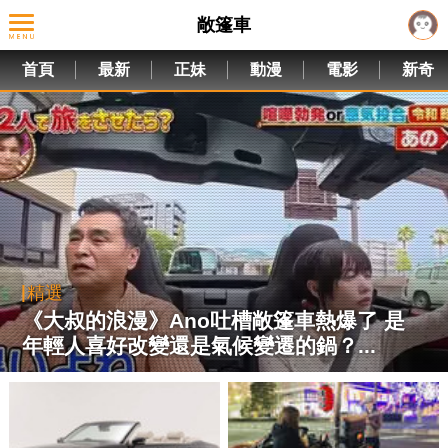
敞篷車
首頁
最新
正妹
動漫
電影
新奇
精選