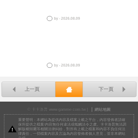
by ‧ 2026.08.09
by ‧ 2026.08.09
上一頁
下一頁
回首頁
© 卡卡洛普 www.gamme.com.tw |
網站地圖
重要聲明：本網站為提供內容及檔案上載之平台，內容發佈者請確
保所提供之檔案/內容無任何違法或牴觸法令之虞。卡卡洛普無法調
解版權歸屬等相關法律糾紛，對所有上載之檔案和內容不負任何法
律責任，一切檔案內容及言論為內容發佈者個人意見，並非本網站