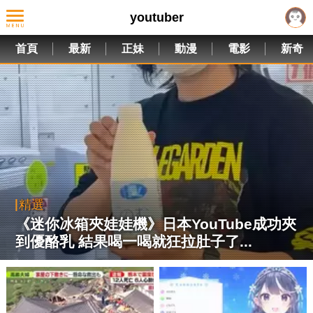
youtuber
首頁
最新
正妹
動漫
電影
新奇
精選