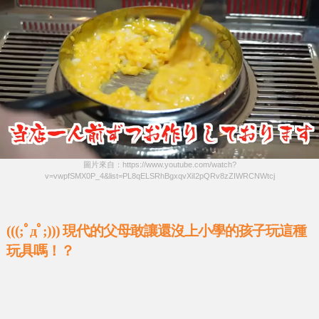
圖片來自：https://www.youtube.com/watch?
v=vwpfSMX0P_4&list=PL8qELSRhBgxqvXiI2pQRv8zZIWRCNWtcj
(((;ﾟдﾟ;))) 現代的父母敢讓還沒上小學的孩子玩這種
玩具嗎！？