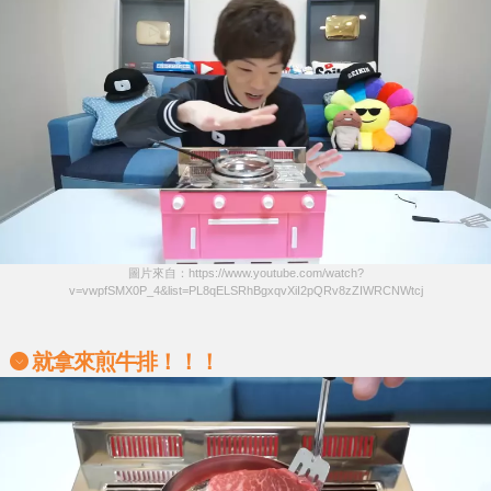
圖片來自：https://www.youtube.com/watch?
v=vwpfSMX0P_4&list=PL8qELSRhBgxqvXiI2pQRv8zZIWRCNWtcj
就拿來煎牛排！！！