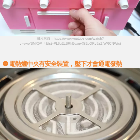
圖片來自：https://www.youtube.com/watch?
v=vwpfSMX0P_4&list=PL8qELSRhBgxqvXiI2pQRv8zZIWRCNWtcj
電熱爐中央有安全裝置，壓下才會通電發熱