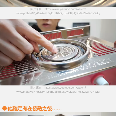
圖片來自：https://www.youtube.com/watch?
v=vwpfSMX0P_4&list=PL8qELSRhBgxqvXiI2pQRv8zZIWRCNWtcj
圖片來自：https://www.youtube.com/watch?
v=vwpfSMX0P_4&list=PL8qELSRhBgxqvXiI2pQRv8zZIWRCNWtcj
他確定有在發熱之後…
…