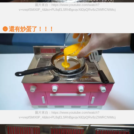
圖片來自：https://www.youtube.com/watch?
v=vwpfSMX0P_4&list=PL8qELSRhBgxqvXiI2pQRv8zZIWRCNWtcj
還有炒蛋了！！！
圖片來自：https://www.youtube.com/watch?
v=vwpfSMX0P_4&list=PL8qELSRhBgxqvXiI2pQRv8zZIWRCNWtcj