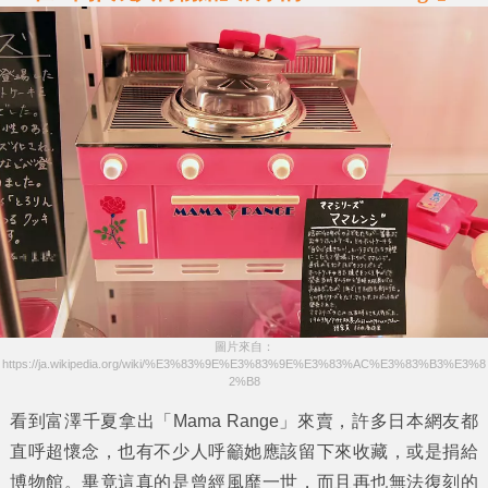
圖片來自：
https://ja.wikipedia.org/wiki/%E3%83%9E%E3%83%9E%E3%83%AC%E3%83%B3%E3%8
2%B8
看到
富澤千夏
拿出
「Mama Range」
來賣，許多日本網友都
直呼超懷念，也有不少人呼籲她應該留下來收藏，或是捐給
博物館。畢竟這真的是曾經風靡一世，而且再也無法復刻的