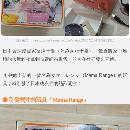
圖片來自：https://x.com/sennatsucobu/status/2056725343155962316
日本資深漫畫家
富澤千夏
（
とみさわ千夏
），最近將家中堆
積的大量雜物拿到拍賣網站販售，並且在社群發文宣傳。
其中她上架的一款名為
ママ・レンジ
（Mama Range）的玩
具，就引發了日本網友們的熱烈關注！
引發關注的玩具「
Mama Range」