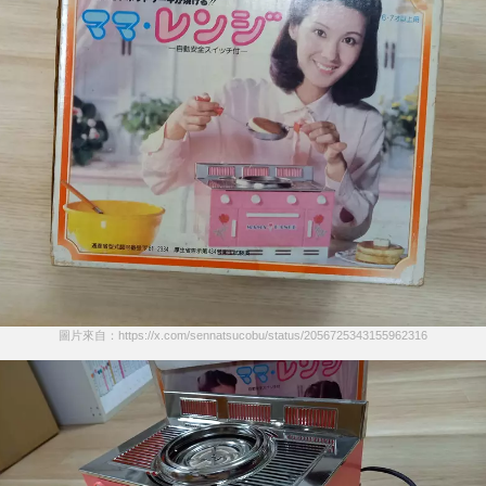
圖片來自：https://x.com/sennatsucobu/status/2056725343155962316