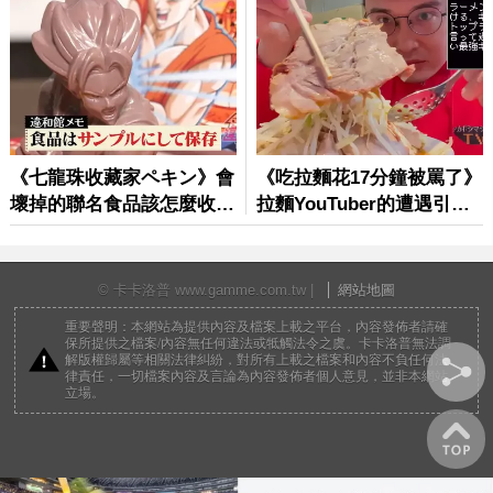
© 卡卡洛普 www.gamme.com.tw |
網站地圖
重要聲明：本網站為提供內容及檔案上載之平台，內容發佈者請確
保所提供之檔案/內容無任何違法或牴觸法令之虞。卡卡洛普無法調
解版權歸屬等相關法律糾紛，對所有上載之檔案和內容不負任何法
律責任，一切檔案內容及言論為內容發佈者個人意見，並非本網站
立場。