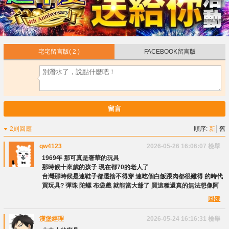
宅宅留言版
( 2 )
FACEBOOK留言版
留言
2則回應
順序:
新
│
舊
qw4123
2026-05-26 16:06:07
檢舉
1969年 那可真是奢華的玩具
那時候十來歲的孩子 現在都70的老人了
台灣那時候是連鞋子都還捨不得穿 連吃個白飯跟肉都很難得 的時代
買玩具? 彈珠 陀螺 布袋戲 就能當大爺了 買這種還真的無法想像阿
回覆
漢堡經理
2026-05-24 16:16:31
檢舉