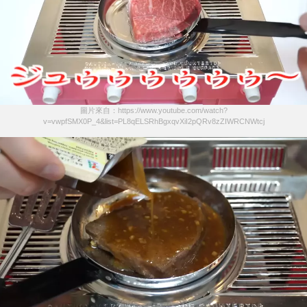
圖片來自：https://www.youtube.com/watch?
v=vwpfSMX0P_4&list=PL8qELSRhBgxqvXiI2pQRv8zZIWRCNWtcj