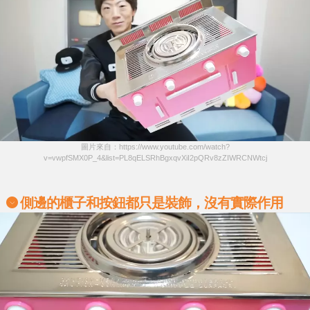
圖片來自：https://www.youtube.com/watch?
v=vwpfSMX0P_4&list=PL8qELSRhBgxqvXiI2pQRv8zZIWRCNWtcj
側邊的櫃子和按鈕都只是裝飾，沒有實際作用