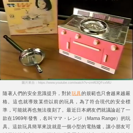
圖片來自：https://www.youtube.com/watch?v=zmf63QFcxMU
隨著人們的安全意識提升，對於
玩具
的規範也只會越來越嚴
格。這也就導致某些以前的玩具，為了符合現代的安全標
準，可能就再也無法復刻了。最近日本網友們就議論起了一
款在1969年發售，名叫
ママ・レンジ
（Mama Range）的玩
具。這款玩具簡單來說就是一個小型的
電熱爐
，讓小朋友可