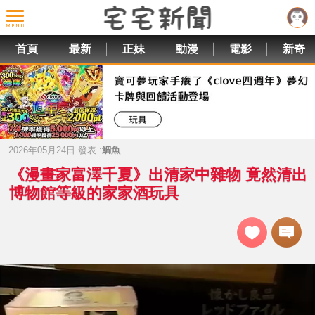
首頁
最新
正妹
動漫
電影
新奇
2026年05月24日 發表 :
鯛魚
《漫畫家富澤千夏》出清家中雜物 竟然清出
博物館等級的家家酒玩具