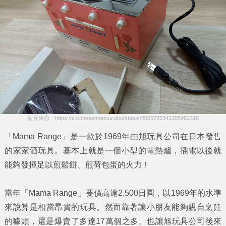
圖片來自：https://x.com/sennatsucobu/status/2056725343155962316
「Mama Range」
是一款於1969年由
旭玩具公司
在日本發售
的家家酒玩具。基本上就是一個小型的
電熱爐
，插電以後就
能夠發揮足以煎鬆餅、煎荷包蛋的火力！
當年
「Mama Range」
要價高達
2,500日圓
，以1969年的水準
來說算是相當昂貴的玩具。然而靠著讓小朋友能夠親自烹飪
的噱頭，還是爆賣了多達
17萬個
之多。也讓
旭玩具公司
後來