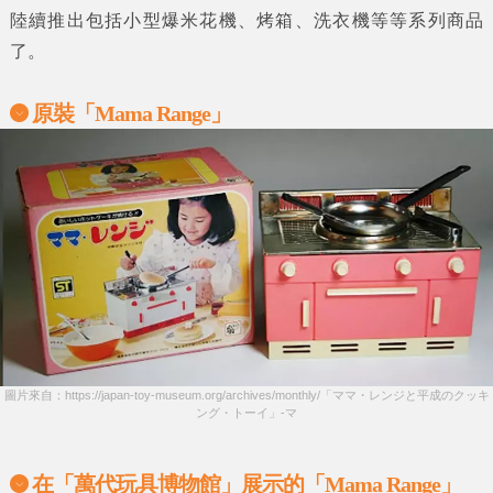
陸續推出包括小型爆米花機、烤箱、洗衣機等等系列商品
了。
原裝「Mama Range」
圖片來自：https://japan-toy-museum.org/archives/monthly/「ママ・レンジと平成のクッキ
ング・トーイ」-マ
在「萬代玩具博物館」展示的「Mama Range」