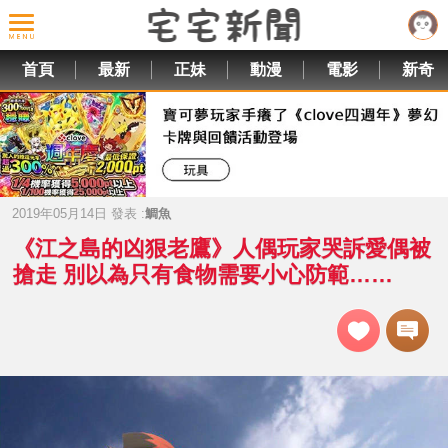
首頁
最新
正妹
動漫
電影
新奇
2019年05月14日 發表 :
鯛魚
《江之島的凶狠老鷹》人偶玩家哭訴愛偶被
搶走 別以為只有食物需要小心防範……