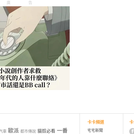
廣告
卡卡頻道
卡
歐派
一番
宅宅新聞
貓奴必看
汽車
都市傳說