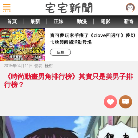
首頁
最新
正妹
動漫
電影
新奇
2015年04月11日 發表 :
椪柑
《時尚動畫男角排行榜》其實只是美男子排
行榜？