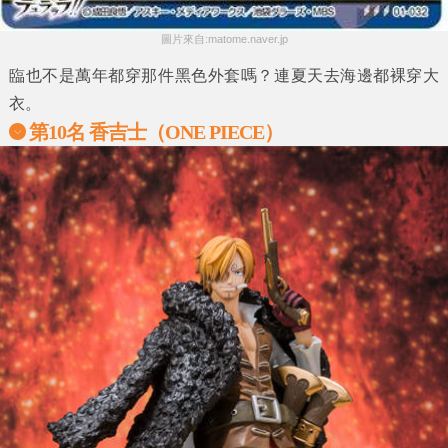
圖片來自:matome.naver.jp
臨也不是萬年都穿那件黑色外套嗎？連夏天去海邊都裸穿大
衣。
第10名 香吉士（ONE PIECE）