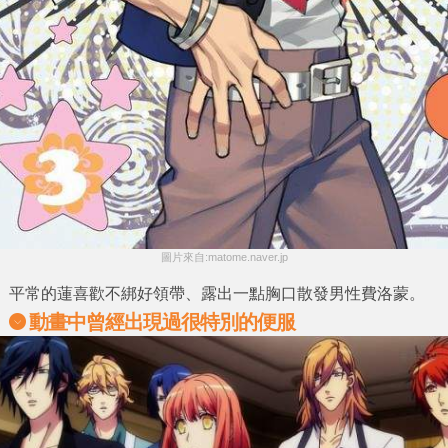
圖片來自:matome.naver.jp
平常的蓮喜歡不綁好領帶、露出一點胸口散發男性費洛蒙。
動畫中曾經出現過很特別的便服