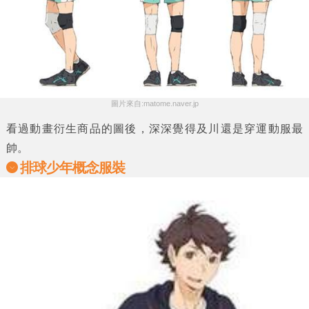
圖片來自:matome.naver.jp
看過動畫衍生商品的圖後，深深覺得及川還是穿運動服最
帥。
排球少年概念服裝