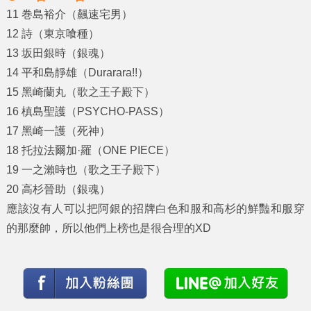
11 巻島裕介（飆速宅男）
12 詩（東京喰種）
13 坂田銀時（銀魂）
14 平和島靜雄（Durarara!!）
15 黑崎蘭丸（歌之王子殿下）
16 槙島聖護（PSYCHO-PASS）
17 黑崎一護（死神）
18 托拉法爾加·羅（ONE PIECE）
19 一之瀨時也（歌之王子殿下）
20 高杉晉助（銀魂）
應該沒有人可以把阿銀的招牌白色和服和高杉的鮮豔和服穿
的那麼帥，所以他們上榜也是很合理的XD