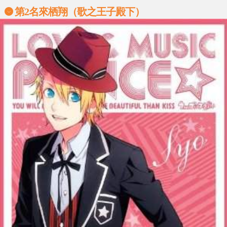
第2名來栖翔（歌之王子殿下）