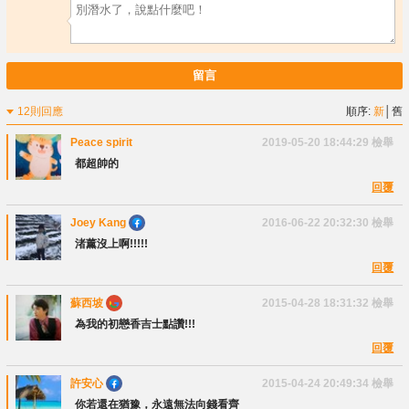
留言
12則回應
順序:
新
│
舊
Peace spirit
2019-05-20 18:44:29
檢舉
都超帥的
回覆
Joey Kang
2016-06-22 20:32:30
檢舉
渚薰沒上啊!!!!!
回覆
蘇西坡
2015-04-28 18:31:32
檢舉
為我的初戀香吉士點讚!!!
回覆
許安心
2015-04-24 20:49:34
檢舉
你若還在猶豫，永遠無法向錢看齊