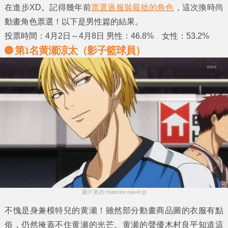
在進步XD。記得幾年前
票選過服裝最拙的角色
，這次換
時尚
動畫角色
票選！以下是男性篇的結果。
投票時間：4月2日～4月8日 男性：46.8% 女性：53.2%
第1名黄瀬涼太（影子籃球員）
圖片來自:matome.naver.jp
不愧是身兼模特兒的黄瀬！雖然部分動畫商品圖的衣服有點
俗，仍然掩蓋不住黄瀬的光芒。黄瀬的聲優木村良平知道這