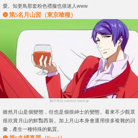
愛。知更鳥那套粉色禮服也很迷人www
第5名月山習（東京喰種）
圖片來自:matome.naver.jp
雖然月山是個變態，但也是個很紳士的變態。看來不少觀眾
很欣賞月山的鮮豔西裝。加上月山本身會運用很多複雜的詞
彙，產生一種特殊的氣質。
第6名橘真琴（Free!）