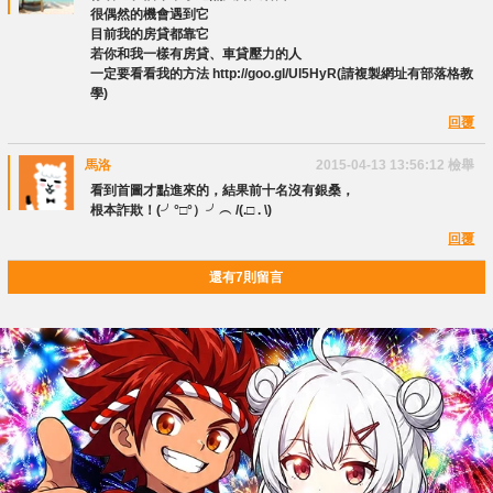
很偶然的機會遇到它
目前我的房貸都靠它
若你和我一樣有房貸、車貸壓力的人
一定要看看我的方法 http://goo.gl/Ul5HyR(請複製網址有部落格教
學)
回覆
馬洛
2015-04-13 13:56:12
檢舉
看到首圖才點進來的，結果前十名沒有銀桑，
根本詐欺！(╯°□°）╯︵ /(.□ . \)
回覆
還有7則留言