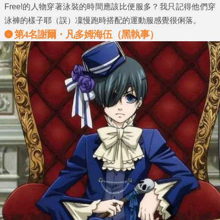
Free!的人物穿著泳裝的時間應該比便服多？我只記得他們穿
泳褲的樣子耶（誤）凜慢跑時搭配的運動服感覺很俐落。
第4名謝爾・凡多姆海伍（黑執事）