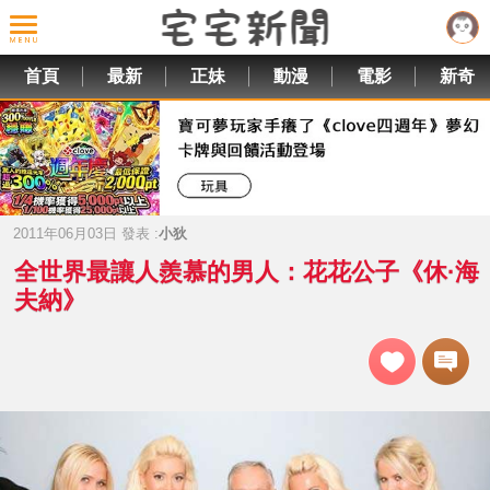
首頁
最新
正妹
動漫
電影
新奇
2011年06月03日 發表 :
小狄
全世界最讓人羨慕的男人：花花公子《休·海
夫納》