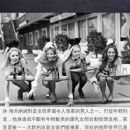
休·海夫納
絕對是全世界最令人羨慕的男人之一。打從年輕到
老，他身邊就不斷有年輕貌美的爆乳女郎自動投懷送抱，甚
至是被一～大群的泳裝女孩們簇擁著。現在的他即使早已過