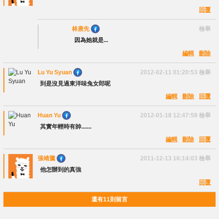
回覆
林唐先
檢舉
因為她就是...
編輯
刪除
Lu Yu Syuan
2012-02-11 01:20:53
檢舉
到是沒見過東洋味兔女郎呢
編輯
刪除
回覆
Huan Yu
2012-01-18 12:47:59
檢舉
其實年輕時有帥.......
編輯
刪除
回覆
張靖騰
2011-12-13 16:14:03
檢舉
他怎辦到的真強
回覆
還有11則留言