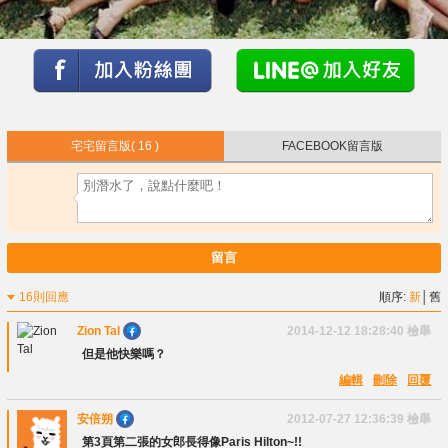
宅宅留言版
( 16 )
FACEBOOK留言版
留言
16則回應
順序:
新
│
舊
Zion Tal
2014-12-12 18:28:40
檢舉
但是他快樂嗎？
編輯
刪除
回覆
安倍朔
2012-07-27 12:36:39
檢舉
第3頁第二張的女郎長得像Paris Hilton~!!