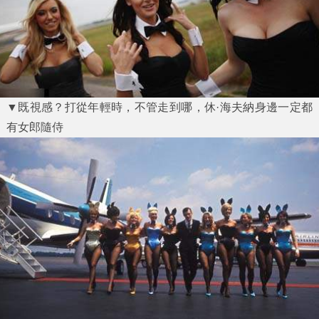
▼既視感？打從年輕時，不管走到哪，休·海夫納身邊一定都
有女郎隨侍