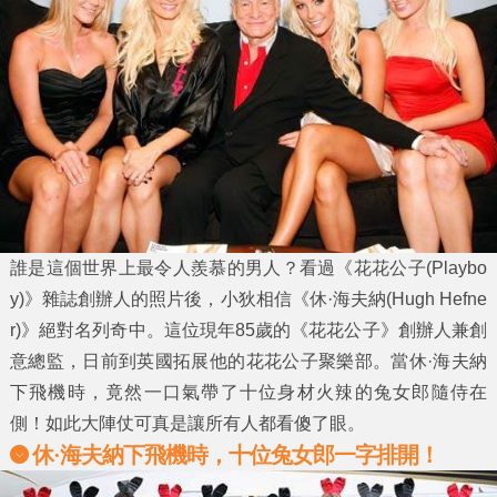
誰是這個世界上最令人羨慕的男人？看過《
花花公子
(Playbo
y)》雜誌創辦人的照片後，小狄相信《
休·海夫納
(Hugh Hefne
r)》絕對名列奇中。這位現年85歲的《
花花公子
》創辦人兼創
意總監，日前到英國拓展他的
花花公子
聚樂部。當
休·海夫納
下飛機時，竟然一口氣帶了十位身材火辣的
兔女郎
隨侍在
側！如此大陣仗可真是讓所有人都看傻了眼。
休·海夫納下飛機時，十位兔女郎一字排開！