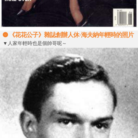
《花花公子》雜誌創辦人休·海夫納年輕時的照片
▼人家年輕時也是個帥哥呢～