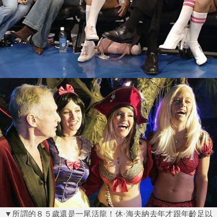
▼所謂的８５歲還是一尾活龍！休·海夫納去年才跟年齡足以