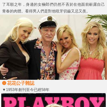
了耳順之年，身邊的女
狼
郎們仍然不吝於在他面前嶄露自己
青春的肉體。看得男人們是對他咬牙切齒又忌又羨。
花花公子雜誌
▼1953年創刊至今已經58年