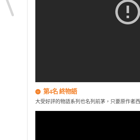
第4名 終物語
大受好評的物語系列也名列前茅，只要原作者西