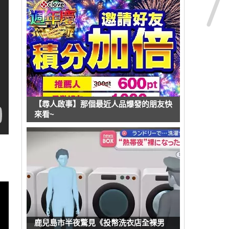
【尋人啟事】那個最近人品爆發的朋友快
來看~
鹿兒島市半夜驚見《投幣洗衣店全裸男