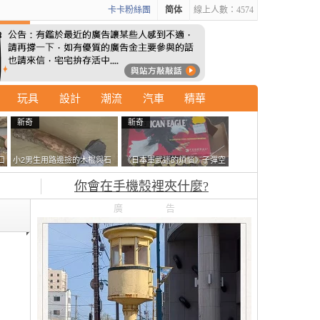
卡卡粉絲團
简体
線上人數：4574
玩具
設計
潮流
汽車
精華
新奇
新奇
口
小2男生用路邊撿的木棍與石
《日本軍武迷的煩惱》子彈空
頭做成了《石斧》馬麻打開書
盒在日本超級貴 美國網友直
你會在手機殼裡夾什麼?
包嚇一跳怎麼會有這種東
接一大箱寄給他了
西！？
廣告