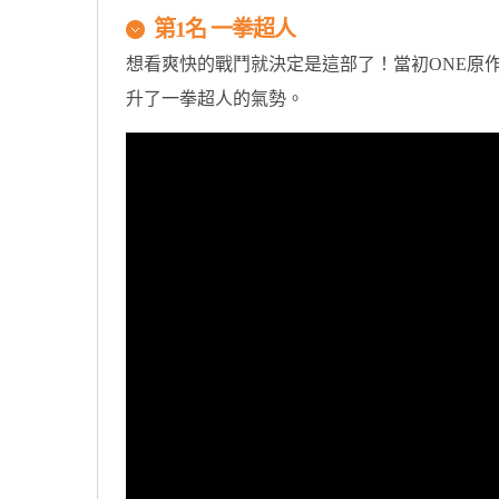
第1名 一拳超人
想看爽快的戰鬥就決定是這部了！當初ONE原
升了一拳超人的氣勢。