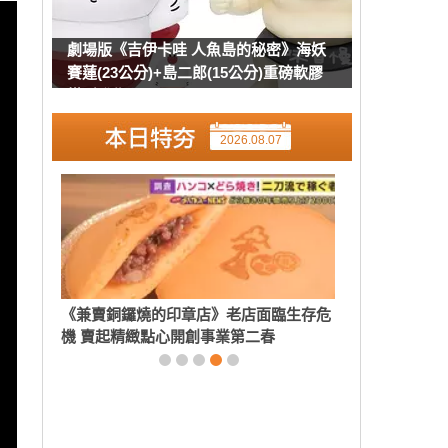
劇場版《吉伊卡哇 人魚島的秘密》海妖
賽蓮(23公分)+島二郎(15公分)重磅軟膠
模型發售
2026.08.07