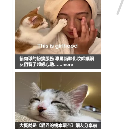
貓肉球的粉撲服務 專屬貓咪化妝師讓網
友們看了超級心動……more
大概就是《貓界的橋本環奈》網友分享前