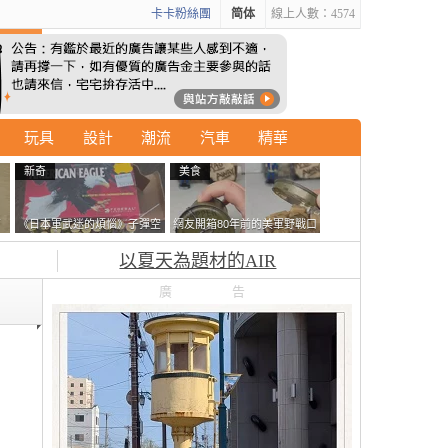
卡卡粉絲團
简体
線上人數：4574
玩具
設計
潮流
汽車
精華
新奇
美食
石
《日本軍武迷的煩惱》子彈空
網友開箱80年前的美軍野戰口
書
盒在日本超級貴 美國網友直
糧 罐頭本身保存良好，但裡
以夏天為題材的AIR
接一大箱寄給他了
面的味道...
廣告