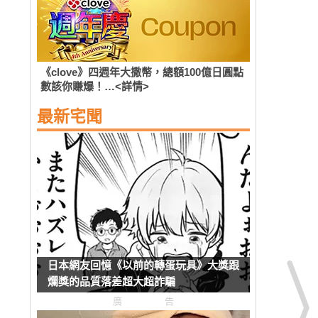
《clove》四週年大撒幣，總額100億日圓點
數該你賺爆！…<詳情>
最新宅聞
日本網友回憶《以前的轉蛋玩具》大獎跟
爛獎的品質落差超大超詐騙
廣告