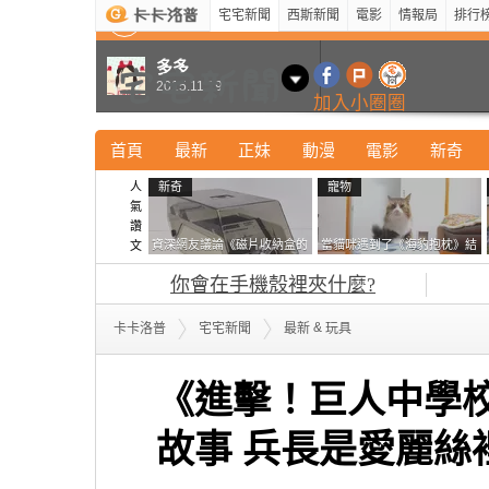
宅宅新聞
西斯新聞
電影
情報局
排行
最新
新奇
正妹
寵物
型男
Kuso
科技
多多
2015.11.19
加入小圈圈
首頁
最新
正妹
動漫
電影
新奇
人
新奇
寵物
氣
讚
資深網友議論《磁片收納盒的
當貓咪遇到了《海豹抱枕》結
文
鎖有什麼用》想偷的話整盒拿
果玩了10天後，海豹一整個走
你會在手機殼裡夾什麼?
走不就好了嗎？
鐘笑翻網友
&
卡卡洛普
宅宅新聞
最新
玩具
《進擊！巨人中學校
故事 兵長是愛麗絲