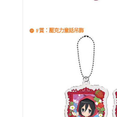
F賞：壓克力童話吊飾