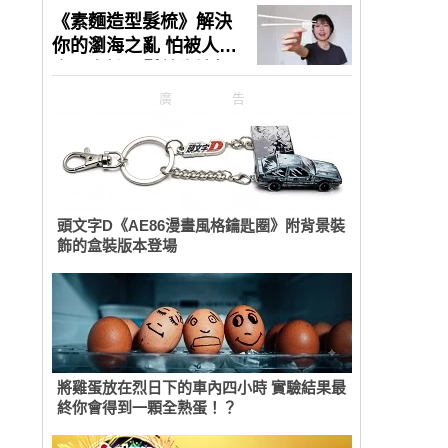
廣告
頭文字D《AE86漫畫風格鑰匙圈》附背景裝
飾的盒裝版本登場
將雞蛋放在烈日下的車內四小時 實驗結果最
終你會得到一顆全熟蛋！？