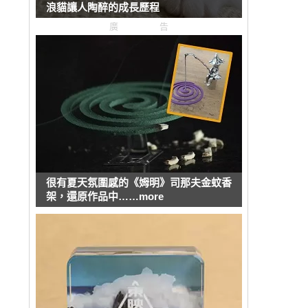
浪貓讓人陶醉的成長歷程
廣告
很有夏天氛圍感的《姆明》司那夫金蚊香
架，還原作品中……more