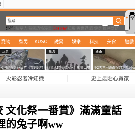
榜
動漫
美食
詭異
娛樂
汽車
電影
遊戲
設計
玩具
潮流
精華
熱門:
貓星人
韓國恐怖漫畫
Cosplay
扭蛋
異世界
貓
健身
推特話題
寵物
型男
KUSO
詭異
娛樂
科技
美食
遊戲
玩具
動漫
新奇
韓國鋼彈迷遊日本《買鋼普拉
《獵人的揍敵客家》動畫出現
小2男生用路邊撿的木棍與
塞不進行李箱》網友們集思廣
的這個剪影是誰？你是不是忘
頭做成了《石斧》馬麻打開
火影忍者冷知識
史上最貼心賣家
益提供解方了……
記還有這號人物了
包嚇一跳怎麼會有這種東
西！？
 文化祭一番賞》滿滿童話
裡的兔子啊ww