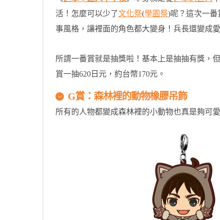
活！怎麼可以少了
文化祭
(
學園祭
)呢？這次一
事風格，讓裡面的角色都大變身！兵長還變成愛
所謂一番賞就是抽獎啦！基本上是抽抽有獎，但
賞一抽620日元，約台幣170元。
G賞：森林裡的動物橡膠吊飾
所有的人物都變成森林裡的小動物也真是夠可