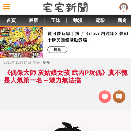
首頁
最新
正妹
動漫
電影
新奇
2015年12月14日 發表 :
多多
《偶像大師 灰姑娘女孩 武內P玩偶》真不愧
是人氣第一名～魅力無法擋