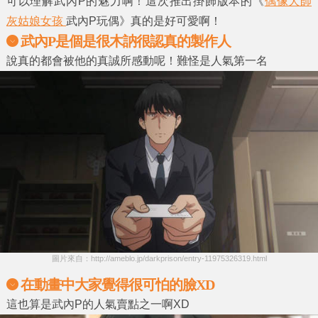
可以理解武內P的魅力啊！這次推出掛飾版本的《
偶像大師
灰姑娘女孩
武內P玩偶
》真的是好可愛啊！
武內P是個是很木訥很認真的製作人
說真的都會被他的真誠所感動呢！難怪是人氣第一名
圖片來自：http://ameblo.jp/darkprison/entry-11975326319.html
在動畫中大家覺得很可怕的臉XD
這也算是武內P的人氣賣點之一啊XD