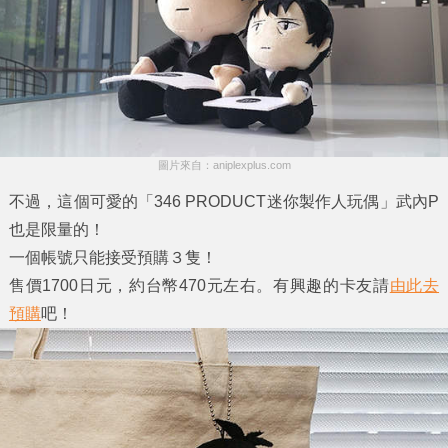
圖片來自：aniplexplus.com
不過，這個可愛的「346 PRODUCT迷你製作人玩偶」武內P
也是限量的！
一個帳號只能接受預購３隻！
售價1700日元，約台幣470元左右。有興趣的卡友請
由此去
預購
吧！