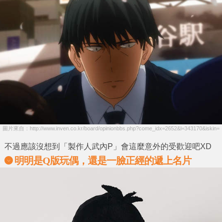
圖片來自：http://www.inven.co.kr/board/opinionbbs.php?come_idx=2652&l=343170&iskin=
不過應該沒想到「製作人武內P」會這麼意外的受歡迎吧XD
明明是Q版玩偶，還是一臉正經的遞上名片