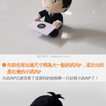
圖片來自：aniplexplus.com
先前也有出過尺寸稍為大一點的武內P，這次出的
是右邊的小武內P
大武內P已經完售了沒買到的怨恨啊~~只好買小武內P了！