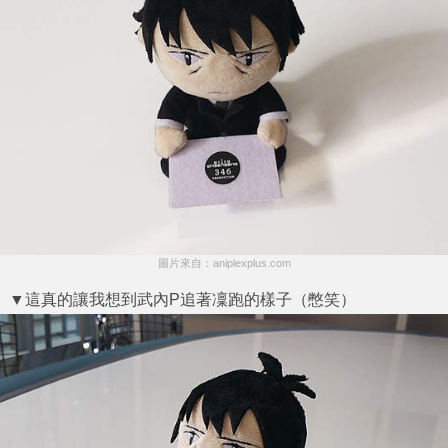
圖片來自：aniplexplus.com
▼這真的讓我想到武內P追著凜跑的樣子（憋笑）