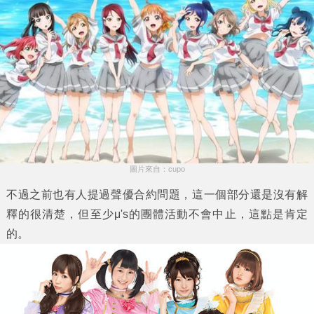
圖片來自：cupo
不過之前也有人提過聲優合約問題，這一個部分還是沒有解
釋的很清楚，但至少μ's的團體活動不會中止，這點是肯定
的。