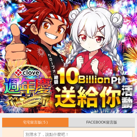
宅宅留言版
( 5 )
FACEBOOK留言版