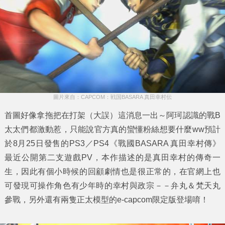
圖片來自：CAPCOM：戦国BASARA 真田幸村伝
首圖好像拿拖把在打架（大誤）這消息一出～阿珂認識的戰B
太太們都激動惹，只能說官方真的蠻懂粉絲想要什麼ww預計
於8月25日發售的PS3／PS4《
戰國BASARA 真田幸村傳
》
最近公開第二支遊戲PV，本作描述的是真田幸村的傳奇一
生，因此有個小時候的回顧劇情也是很正常的，在官網上也
可發現可操作角色有少年時的幸村與政宗－－
弁丸
＆
梵天丸
參戰，另外還有兩隻
正太
模型的e-capcom限定版登場唷！