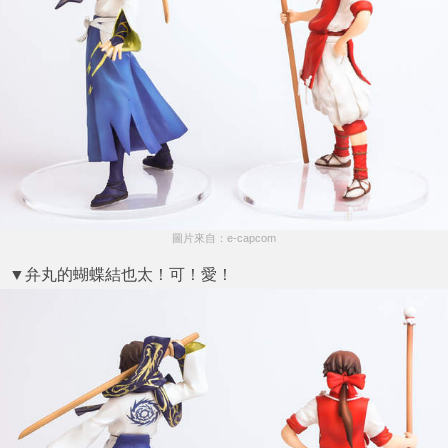
圖片來自：e-capcom
▼弁丸的蝴蝶結也太！可！愛！