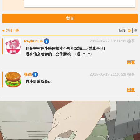
留言
2則回應
順序:
新
│
舊
PeyhunLin
2016-05-22 00:31:01
檢舉
但是幸村你小時候根本不可能認識......(禁止事項)
還有信玄老爹的二公子勝賴.....(逼!!!!!!!!)
回覆
楊德
2016-05-19 21:26:28
檢舉
自小紅藍就是cp
回覆