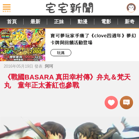
首頁
最新
正妹
動漫
電影
新奇
2016年05月19日 發表 :
阿珂
《戰國BASARA 真田幸村傳》弁丸＆梵天
丸 童年正太蒼紅也參戰