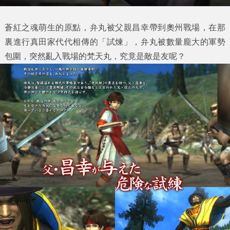
蒼紅之魂萌生的原點，弁丸被父親昌幸帶到奧州戰場，在那
裏進行真田家代代相傳的「試煉」，弁丸被數量龐大的軍勢
包圍，突然亂入戰場的梵天丸，究竟是敵是友呢？