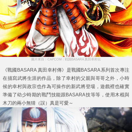
圖片來自：CAPCOM：戦国BASARA 真田幸村伝
《戰國BASARA 真田幸村傳》是戰國BASARA系列首次專注
在描寫武將生涯的作品，除了幸村的父親與哥哥之外，小時
候的幸村與政宗也作為可操作的新武將登場，遊戲裡也確實
準備了幼少時期的戰鬥技能跟BASARA技等等，使用木棍與
木刀的兩小無猜（誤）真是可愛～