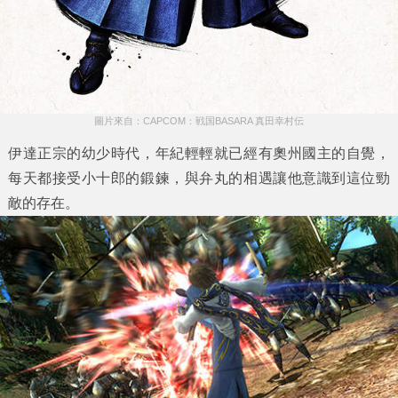
圖片來自：CAPCOM：戦国BASARA 真田幸村伝
伊達正宗的幼少時代，年紀輕輕就已經有奧州國主的自覺，
每天都接受小十郎的鍛鍊，與弁丸的相遇讓他意識到這位勁
敵的存在。