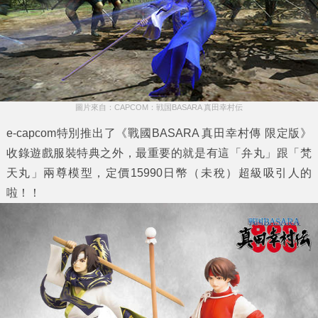
圖片來自：CAPCOM：戦国BASARA 真田幸村伝
e-capcom特別推出了《戰國BASARA 真田幸村傳 限定版》
收錄遊戲服裝特典之外，最重要的就是有這「弁丸」跟「梵
天丸」兩尊模型，定價15990日幣（未稅）超級吸引人的
啦！！