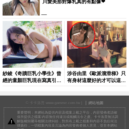
© 卡卡洛普 www.gamme.com.tw |
網站地圖
重要聲明：本網站為提供內容及檔案上載之平台，內容發佈者請確
保所提供之檔案/內容無任何違法或牴觸法令之虞。卡卡洛普無法調
解版權歸屬等相關法律糾紛，對所有上載之檔案和內容不負任何法
律責任，一切檔案內容及言論為內容發佈者個人意見，並非本網站
立場。