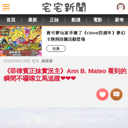
首頁
最新
正妹
動漫
電影
新奇
2016年06月29日 發表 :
凌凌漆
《菲律賓正妹實況主》Ann B. Mateo 看到的
瞬間不囉嗦立馬追蹤❤❤❤