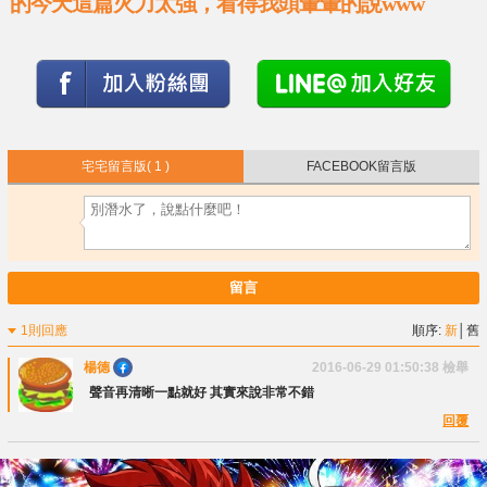
的今天這篇火力太強，看得我頭暈暈的說www
宅宅留言版
( 1 )
FACEBOOK留言版
留言
1則回應
順序:
新
│
舊
楊德
2016-06-29 01:50:38
檢舉
聲音再清晰一點就好 其實來說非常不錯
回覆