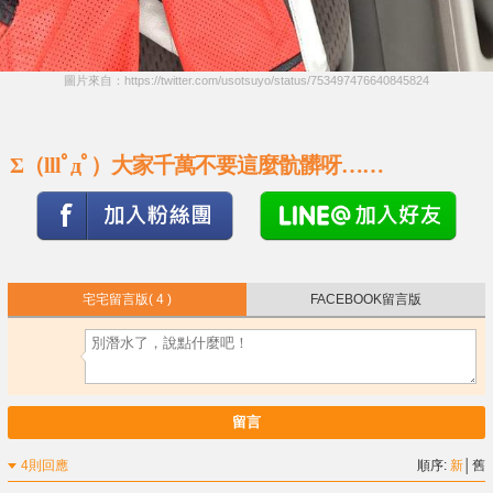
圖片來自：https://twitter.com/usotsuyo/status/753497476640845824
Σ（lllﾟдﾟ）大家千萬不要這麼骯髒呀……
宅宅留言版
( 4 )
FACEBOOK留言版
留言
4則回應
順序:
新
│
舊