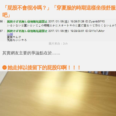
「屁股不會很冷嗎？」「穿夏服的時期這樣坐很舒服
吧」
圖片來自：2ch
其實網友主要的爭論點在於……
她走掉以後留下的屁股印啊！！！