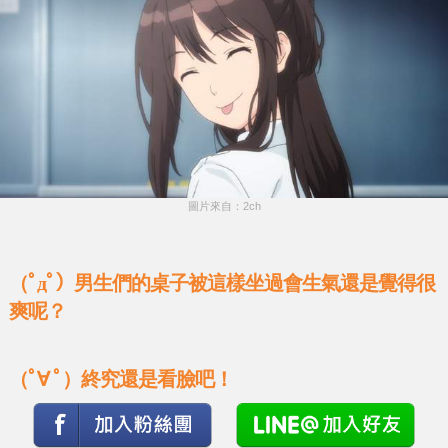
圖片來自：2ch
（ﾟдﾟ）男生們的桌子被這樣坐過會生氣還是覺得很
爽呢？
（ﾟ∀ ﾟ）終究還是看臉吧！