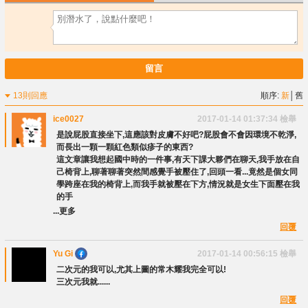
留言
13則回應
順序:
新
│
舊
ice0027
2017-01-14 01:37:34
檢舉
是說屁股直接坐下,這應該對皮膚不好吧?屁股會不會因環境不乾淨,
而長出一顆一顆紅色類似疹子的東西?
這文章讓我想起國中時的一件事,有天下課大夥們在聊天,我手放在自
己椅背上,聊著聊著突然間感覺手被壓住了,回頭一看...竟然是個女同
學跨座在我的椅背上,而我手就被壓在下方,情況就是女生下面壓在我
的手
...更多
回覆
Yu Gi
2017-01-14 00:56:15
檢舉
二次元的我可以,尤其上圖的常木耀我完全可以!
三次元我就......
回覆