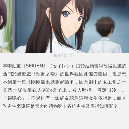
圖片來自：2ch
本季動畫
《SEIREN》
（セイレン）由於延續曾經改編動畫的
熱門戀愛遊戲
《聖誕之吻》
的世界觀因此備受矚目，但是想
不到第一集才剛剛播出就掀起論爭，因為劇中的女主角之一
竟然一屁股坐在人家的桌子上，被人吐槽
「肯定很冷」、
「很噁心」
，不過也有一派網友認為這種女生多得是，而且
對男生來說這是天大的禮物呀！各位男生又覺得如何呢？