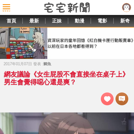
首頁
最新
正妹
動漫
電影
新奇
2017年01月07日 發表 :
鯛魚
網友議論《女生屁股不會直接坐在桌子上》
男生會覺得噁心還是爽？