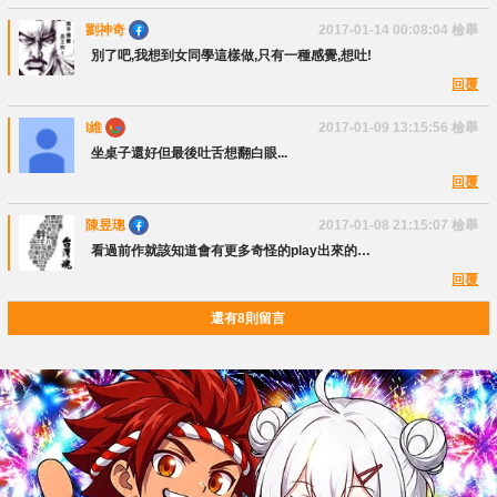
劉神奇
2017-01-14 00:08:04
檢舉
別了吧,我想到女同學這樣做,只有一種感覺,想吐!
回覆
I維
2017-01-09 13:15:56
檢舉
坐桌子還好但最後吐舌想翻白眼...
回覆
陳昱璁
2017-01-08 21:15:07
檢舉
看過前作就該知道會有更多奇怪的play出來的…
回覆
還有8則留言