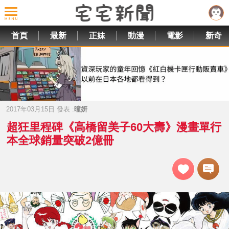
首頁
最新
正妹
動漫
電影
新奇
2017年03月15日 發表 :
曈妍
超狂里程碑《高橋留美子60大壽》漫畫單行
本全球銷量突破2億冊