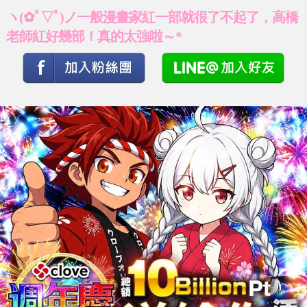
ヽ(✿ﾟ▽ﾟ)ノ一般漫畫家紅一部就很了不起了，高橋
老師紅好幾部！真的太強啦～*