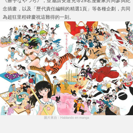
《勝手なやつら》，並邀請安達充等29名漫畫家共同參與紀
念插畫，以及「歷代責任編輯的精選1頁」等各種企劃，共同
為超狂里程碑慶祝這難得的一刻。
圖片來自：Hablando en manga