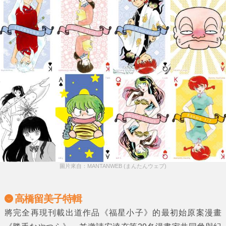
圖片來自：MANTANWEB (まんたんウェブ)
高橋留美子特輯
將完全再現刊載出道作品《福星小子》的最初始原案漫畫