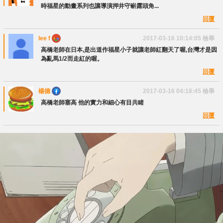
時福星的動畫系列也讓導演押井守嶄露頭角...
回覆
lee f
2017-03-16 10:14:05
檢舉
高橋老師在日本,是出道作福星小子就讓老師紅翻天了喔,台灣才是因
為亂馬1/2而走紅的喔。
回覆
楊德
2017-03-16 04:18:45
檢舉
高橋老師塞高 他的實力和細心有目共睹
回覆