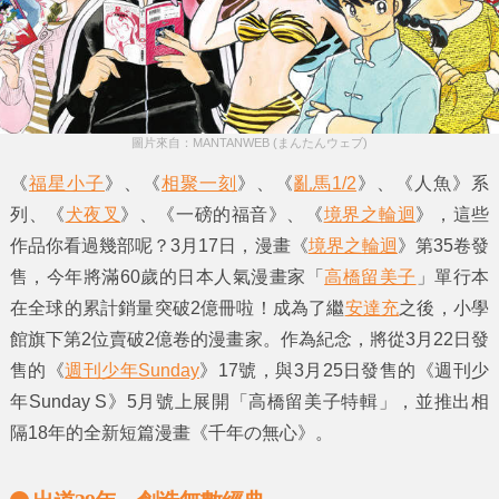
圖片來自：MANTANWEB (まんたんウェブ)
《
福星小子
》、《
相聚一刻
》、《
亂馬1/2
》、《人魚》系
列、《
犬夜叉
》、《一磅的福音》、《
境界之輪迴
》，這些
作品你看過幾部呢？3月17日，漫畫《
境界之輪迴
》第35卷發
售，今年將滿60歲的日本人氣漫畫家「
高橋留美子
」單行本
在全球的累計銷量突破2億冊啦！成為了繼
安達充
之後，小學
館旗下第2位賣破2億卷的漫畫家。作為紀念，將從3月22日發
售的《
週刊少年Sunday
》17號，與3月25日發售的《週刊少
年Sunday S》5月號上展開「
高橋留美子特輯
」，並推出相
隔18年的全新短篇漫畫《千年の無心》。