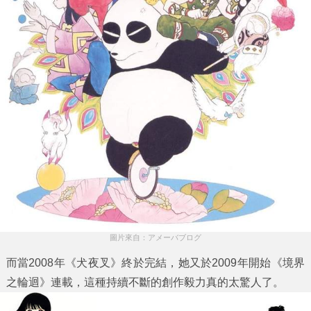
圖片來自：アメーバブログ
而當2008年《犬夜叉》終於完結，她又於2009年開始《境界
之輪迴》連載，這種持續不斷的創作毅力真的太驚人了。