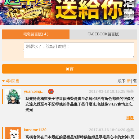
宅宅留言版
( 4 )
FACEBOOK留言版
留言
4則回應
順序:
新
│
舊
yuan.ping
2017-03-18 18:15:25
檢舉
chen
我覺得高橋留美子得這個殊榮是實至名歸,但所有角色都長的很像的
安達充我至今不記得他的作品畫了些什麼,虹色辣椒?H2?劇情全忘
光光
回覆
kaname1120
2017-03-16 18:04:20
檢舉
高橋老師在日本最紅的是福星!(那時候拉姆是眾宅男心中的女神),同