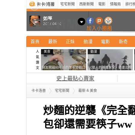
宅宅新聞
西斯新聞
電影
情報局
排行
最新
新奇
正妹
寵物
型男
Kuso
科技
如夢
2017.04.02
加入小圈圈
首頁
最新
正妹
動漫
電影
新奇
人
美食
動漫
氣
讚
網友開箱80年前的美軍野戰口
《獵人的揍敵客家》動畫出現
文
糧 罐頭本身保存良好，但裡
的這個剪影是誰？你是不是忘
史上最貼心賣家
面的味道...
記還有這號人物了
&
卡卡洛普
宅宅新聞
最新
美食
炒麵的逆襲《完全
包卻還需要筷子ww