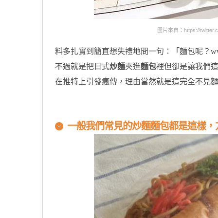
圖片來自：https://twitter.c
料多扎實到簡直想失禮地問一句：「麵包呢？w
不過就是把日式
炒麵
夾進
麵包
裡但卻是讓我們
在推特上引發瘋傳，理由當然就是這完全不見麵
原汁原味的內容在這裡
一般我們常見的炒麵麵包都是這樣，