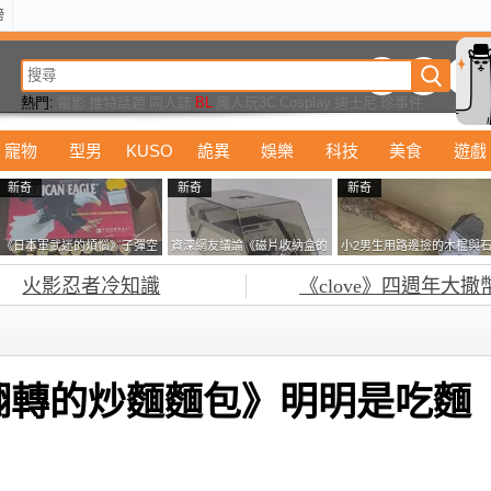
榜
動漫
美食
詭異
娛樂
汽車
電影
遊戲
設計
玩具
潮流
精華
熱門:
電影
推特話題
同人誌
BL
魔人玩3C
Cosplay
迪士尼
珍事件
寵物
型男
KUSO
詭異
娛樂
科技
美食
遊戲
新奇
新奇
新奇
《日本軍武迷的煩惱》子彈空
資深網友議論《磁片收納盒的
小2男生用路邊撿的木棍與
盒在日本超級貴 美國網友直
鎖有什麼用》想偷的話整盒拿
頭做成了《石斧》馬麻打開
火影忍者冷知識
《clove》四週年大撒
接一大箱寄給他了
走不就好了嗎？
包嚇一跳怎麼會有這種東
西！？
翻轉的炒麵麵包》明明是吃麵