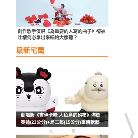
創作歌手演唱《為重要的人寫的曲子》卻被
吐槽何必拿出來唱給大家聽？
最新宅聞
劇場版《吉伊卡哇 人魚島的秘密》海妖
賽蓮(23公分)+島二郎(15公分)重磅軟膠
模型發售
廣告