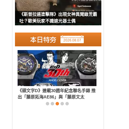
《斯普拉遁塗擊隊》出現女神異聞錄荒霸
吐？歐美玩家不識遮光器土偶
2026.08.07