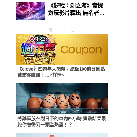
廣告
《clove》四週年大撒幣，總額100億日圓點
數該你賺爆！…<詳情>
將雞蛋放在烈日下的車內四小時 實驗結果最
終你會得到一顆全熟蛋！？