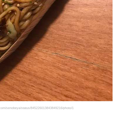
com/senobeya/status/845226013843849216/photo/1