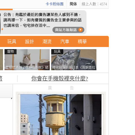
卡卡粉絲團
简体
線上人數：4574
玩具
設計
潮流
汽車
精華
寵物
玩具
石
當貓咪遇到了《海豹抱枕》結
韓國鋼彈迷遊日本《買鋼普拉
書
果玩了10天後，海豹一整個走
塞不進行李箱》網友們集思廣
幣
你會在手機殼裡夾什麼?
鐘笑翻網友
益提供解方了……
廣告