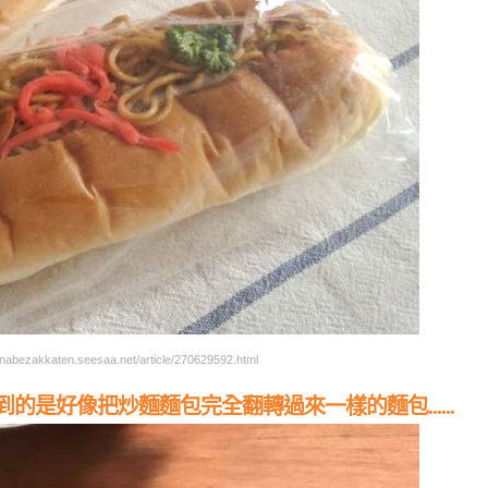
ezakkaten.seesaa.net/article/270629592.html
是好像把炒麵麵包完全翻轉過來一樣的麵包......