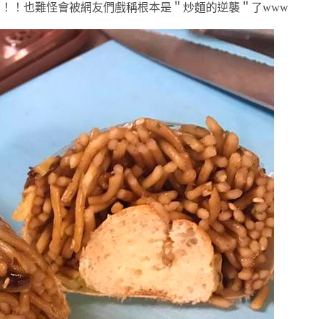
！！也難怪會被網友們戲稱根本是＂炒麵的逆襲＂了www