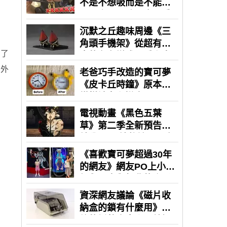
穿了
意外