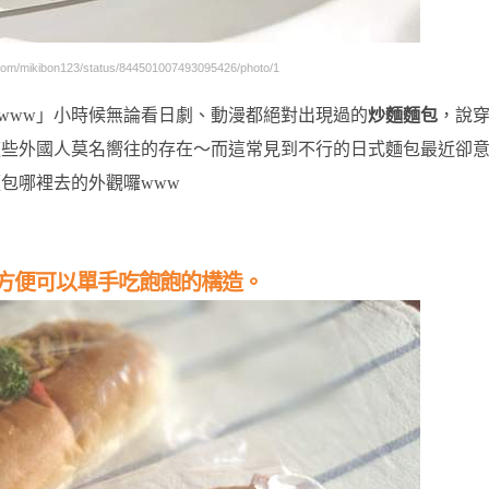
om/mikibon123/status/844501007493095426/photo/1
www」小時候無論看日劇、動漫都絕對出現過的
炒麵麵包
，說
這些外國人莫名嚮往的存在～而這常見到不行的日式麵包最近卻
包哪裡去的外觀囉www
方便可以單手吃飽飽的構造。