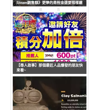
Steam銷售額》更慘的是稅金還要照樣繳
廣告
【尋人啟事】那個最近人品爆發的朋友快
來看~