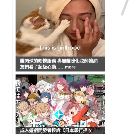
貓肉球的粉撲服務 專屬貓咪化妝師讓網
友們看了超級心動……more
成人遊戲開發者控訴《日本銀行拒收