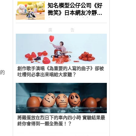
廣告
創作歌手演唱《為重要的人寫的曲子》卻被
e的
吐槽何必拿出來唱給大家聽？
將雞蛋放在烈日下的車內四小時 實驗結果最
終你會得到一顆全熟蛋！？