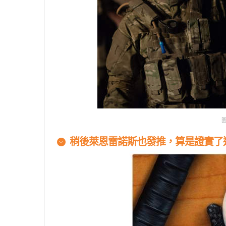
圖
稍後萊恩雷諾斯也發推，算是證實了