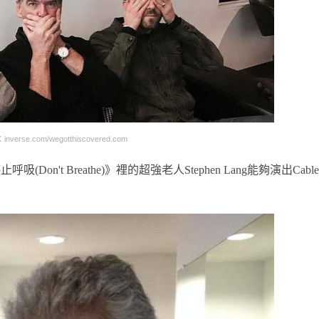
verse.com/wegotthiscovered.com
't Breathe)》裡的超強老人Stephen Lang能夠演出Cabl