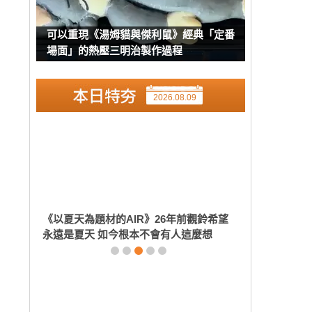
可以重現《湯姆貓與傑利鼠》經典「定番
場面」的熱壓三明治製作過程
2026.08.09