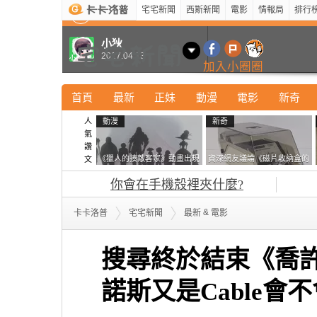
宅宅新聞
西斯新聞
電影
情報局
排行
最新
新奇
正妹
寵物
型男
Kuso
科技
小狄
2017.04.13
加入小圈圈
首頁
最新
正妹
動漫
電影
新奇
人
動漫
新奇
氣
讚
《獵人的揍敵客家》動畫出現
資深網友議論《磁片收納盒的
文
的這個剪影是誰？你是不是忘
鎖有什麼用》想偷的話整盒拿
你會在手機殼裡夾什麼?
記還有這號人物了
走不就好了嗎？
&
卡卡洛普
宅宅新聞
最新
電影
搜尋終於結束《喬
諾斯又是Cable會