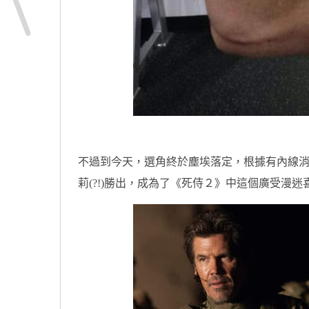
不過到今天，選角終於塵埃落定，根據有內線消息的Th
莉(?!)勝出，成為了《死侍２》中這個廣受漫迷