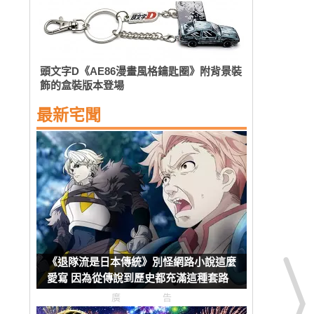
頭文字D《AE86漫畫風格鑰匙圈》附背景裝
飾的盒裝版本登場
最新宅聞
《退隊流是日本傳統》別怪網路小說這麼
愛寫 因為從傳說到歷史都充滿這種套路
廣告