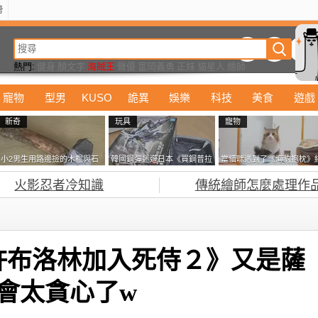
榜
動漫
美食
詭異
娛樂
汽車
電影
遊戲
設計
玩具
潮流
精華
熱門:
健身
顏文字
海賊王
聲優
富岡義勇
正妹
貓星人
繪師
寵物
型男
KUSO
詭異
娛樂
科技
美食
遊戲
新奇
玩具
寵物
小2男生用路邊撿的木棍與石
韓國鋼彈迷遊日本《買鋼普拉
當貓咪遇到了《海豹抱枕》
頭做成了《石斧》馬麻打開書
塞不進行李箱》網友們集思廣
果玩了10天後，海豹一整個
火影忍者冷知識
傳統繪師怎麼處理作
包嚇一跳怎麼會有這種東
益提供解方了……
鐘笑翻網友
西！？
許布洛林加入死侍２》又是薩
不會太貪心了w