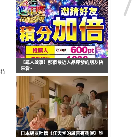
【尋人啟事】那個最近人品爆發的朋友快
來看~
奈特
日本網友吐槽《任天堂的廣告有夠假》誰