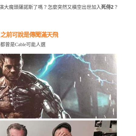
入漫威飾演大魔頭薩諾斯了嗎？怎麼突然又橫空出世加入
死侍2
？
e，之前可說是傳聞滿天飛
曾是Cable可能人選