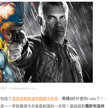
來自：cosmicbooknews.com
～包括了
裘德洛將飾演年輕鄧不利多
、
死侍2
終於選到Cable了！
訊息～一早就覺得今天會是刺激的一天呀！是說說到
喬許布洛林