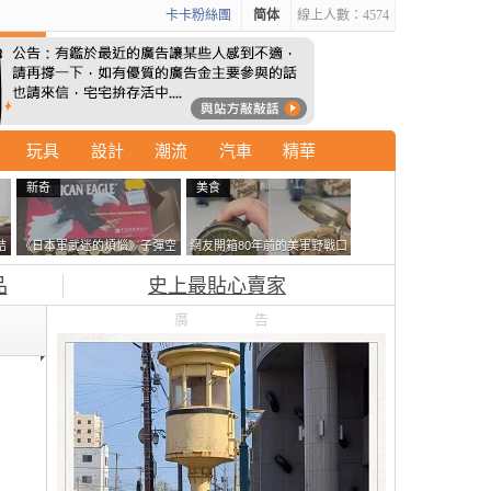
卡卡粉絲團
简体
線上人數：4574
玩具
設計
潮流
汽車
精華
新奇
美食
結
《日本軍武迷的煩惱》子彈空
網友開箱80年前的美軍野戰口
走
盒在日本超級貴 美國網友直
糧 罐頭本身保存良好，但裡
品
史上最貼心賣家
接一大箱寄給他了
面的味道...
廣告