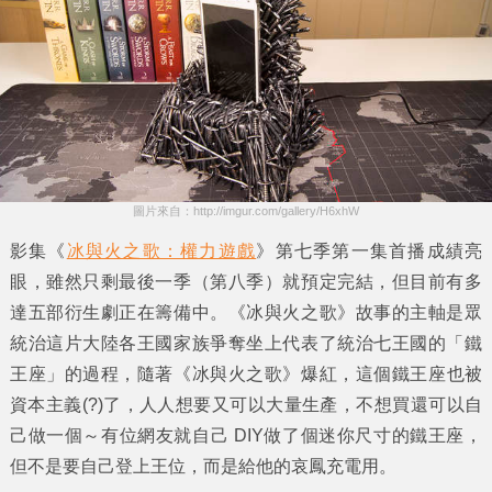
圖片來自：http://imgur.com/gallery/H6xhW
影集《
冰與火之歌：權力遊戲
》第七季第一集首播成績亮
眼，雖然只剩最後一季（第八季）就預定完結，但目前有多
達五部衍生劇正在籌備中。《
冰與火之歌
》故事的主軸是眾
統治這片大陸各王國家族爭奪坐上代表了統治七王國的「
鐵
王座
」的過程，隨著《
冰與火之歌
》爆紅，這個鐵王座也被
資本主義(?)了，人人想要又可以大量生產，不想買還可以自
己做一個～有位網友就自己 DIY做了個迷你尺寸的鐵王座，
但不是要自己登上王位，而是給他的哀鳳充電用。