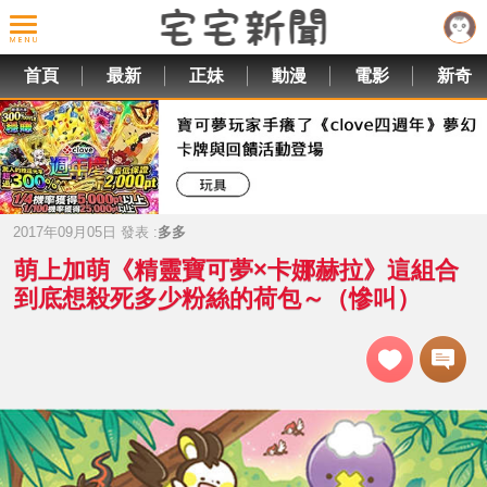
首頁
最新
正妹
動漫
電影
新奇
2017年09月05日 發表 :
多多
萌上加萌《精靈寶可夢×卡娜赫拉》這組合
到底想殺死多少粉絲的荷包～（慘叫）