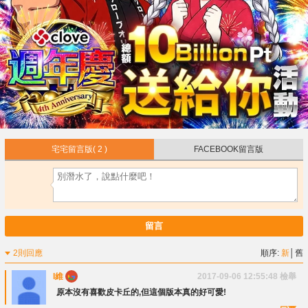
宅宅留言版
( 2 )
FACEBOOK留言版
留言
2則回應
順序:
新
│
舊
I維
2017-09-06 12:55:48
檢舉
原本沒有喜歡皮卡丘的,但這個版本真的好可愛!