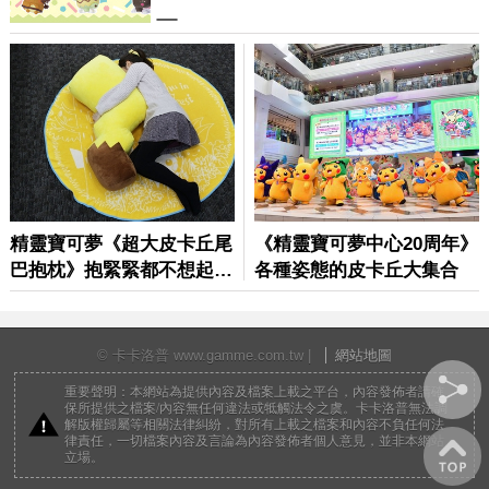
© 卡卡洛普 www.gamme.com.tw |
網站地圖
重要聲明：本網站為提供內容及檔案上載之平台，內容發佈者請確
保所提供之檔案/內容無任何違法或牴觸法令之虞。卡卡洛普無法調
解版權歸屬等相關法律糾紛，對所有上載之檔案和內容不負任何法
律責任，一切檔案內容及言論為內容發佈者個人意見，並非本網站
立場。