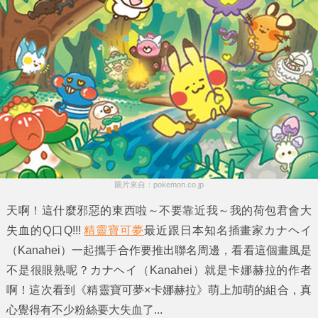
圖片來自：pokemon.co.jp
天啊！這什麼邪惡的東西啦～不要靠近我～我的荷包君會大
失血的Q口Q!!!
精靈寶可夢
最近跟日本知名插畫家カナヘイ
（Kanahei）一起攜手合作要推出聯名周邊，看看這個畫風是
不是很眼熟呢？カナヘイ（Kanahei）就是卡娜赫拉的作者
啊！這次看到《
精靈寶可夢×卡娜赫拉
》萌上加萌的組合，真
心覺得有不少粉絲要大失血了...