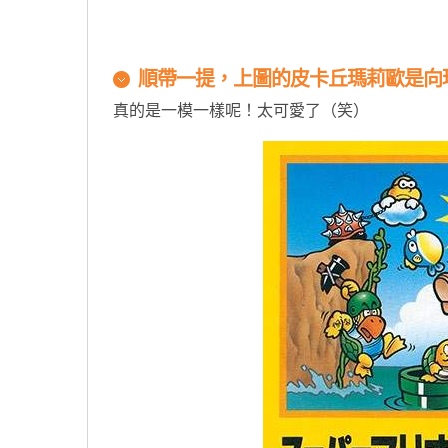
原汁原味的內容在這裡
順帶一提，上圖的皮卡丘瑪莉歐是向
真的是一模一樣呢！太可愛了（笑）