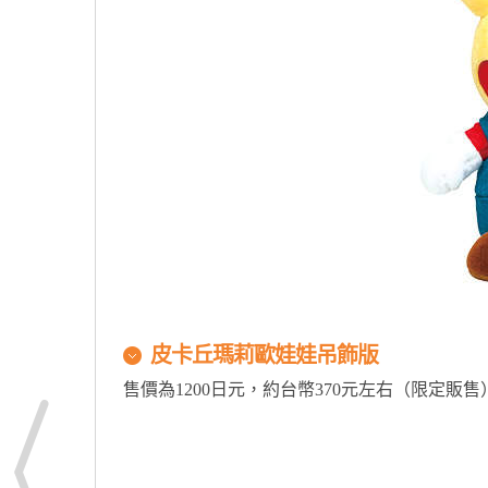
皮卡丘瑪莉歐娃娃吊飾版
售價為1200日元，約台幣370元左右（限定販售