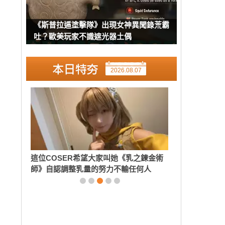
《斯普拉遁塗擊隊》出現女神異聞錄荒霸
吐？歐美玩家不識遮光器土偶
2026.08.07