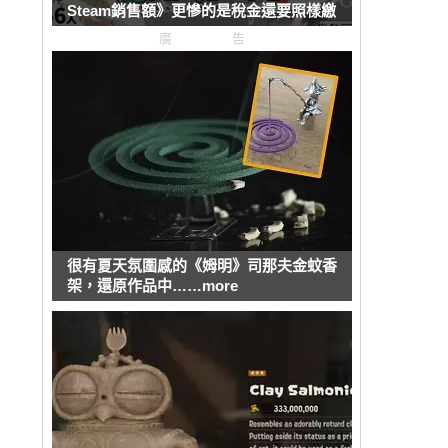
Steam銷售額》更慘的是稅金還要照樣繳
廣告
很有夏天氛圍感的《姆明》司那夫金蚊香
架，還原作品中……more