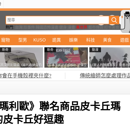
榜
動漫
美食
詭異
娛樂
汽車
電影
遊戲
設計
玩具
潮流
精華
熱門:
台灣
珍事件
韓國恐怖漫畫
健身
漫畫
異世界
都市傳說
打卡美食
寵物
型男
KUSO
詭異
娛樂
科技
美食
遊戲
新奇
新奇
動漫
資深網友議論《磁片收納盒的
《日本軍武迷的煩惱》子彈空
《獵人的揍敵客家》動畫出
鎖有什麼用》想偷的話整盒拿
盒在日本超級貴 美國網友直
的這個剪影是誰？你是不是
你會在手機殼裡夾什麼?
傳統繪師怎麼處理作
走不就好了嗎？
接一大箱寄給他了
記還有這號人物了
級瑪利歐》聯名商品皮卡丘瑪
的皮卡丘好逗趣