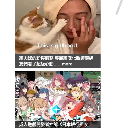
貓肉球的粉撲服務 專屬貓咪化妝師讓網
友們看了超級心動……more
成人遊戲開發者控訴《日本銀行拒收