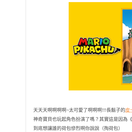
天天天啊啊啊啊~太可愛了啊啊啊!!!長鬍子的
皮
神奇寶貝也玩起角色扮演了嗎？其實這是因為
到底想讓誰的荷包慘烈啊你說說（掏荷包）