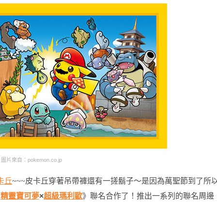
圖片來自：pokemon.co.jp
卡丘
~~~皮卡丘穿著吊帶褲還有一搓鬍子～是因為萬聖節到了所
《
精靈寶可夢
×
超級瑪利歐
》聯名合作了！推出一系列的聯名周邊