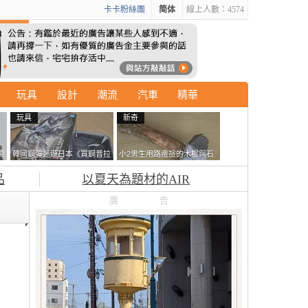
卡卡粉絲團
简体
線上人數：4574
玩具
設計
潮流
汽車
精華
玩具
新奇
現
韓國鋼彈迷遊日本《買鋼普拉
小2男生用路邊撿的木棍與石
忘
塞不進行李箱》網友們集思廣
頭做成了《石斧》馬麻打開書
品
以夏天為題材的AIR
益提供解方了……
包嚇一跳怎麼會有這種東
西！？
廣告