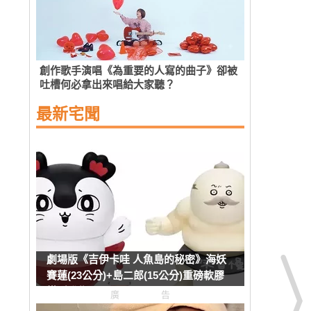
創作歌手演唱《為重要的人寫的曲子》卻被
吐槽何必拿出來唱給大家聽？
最新宅聞
劇場版《吉伊卡哇 人魚島的秘密》海妖
賽蓮(23公分)+島二郎(15公分)重磅軟膠
模型發售
廣告