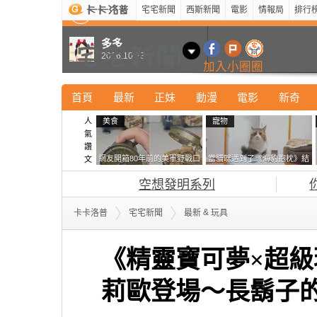
宅宅新聞
西斯新聞
電影
情報局
排行
最新
新奇
正妹
寵物
型男
Kuso
科技
多多
2016.10.23
加入小圈圈
首頁
最新
正妹
動漫
電影
新奇
人
美食
寵物
氣
讚
網友開箱80年前的美軍野戰口
當貓咪遇到了《海豹抱枕》結
文
糧 罐頭本身保存良好，但裡
果玩了10天後，海豹一整個走
空想發明系列
面的味道...
鐘笑翻網友
&
卡卡洛普
宅宅新聞
最新
玩具
《精靈寶可夢×超
莉歐登場～長鬍子