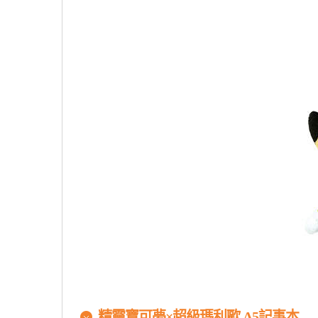
精靈寶可夢×超級瑪利歐 A5記事本