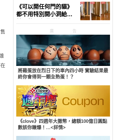
廣告
販售
誰
會在
將雞蛋放在烈日下的車內四小時 實驗結果最
終你會得到一顆全熟蛋！？
《clove》四週年大撒幣，總額100億日圓點
數該你賺爆！…<詳情>