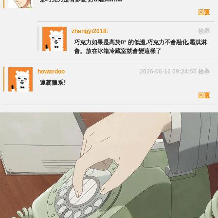
回覆
zhengyi2018777
檢舉
巧克力如果是高於0° 的低溫,巧克力不會融化,霜淇淋
會。放在冰箱冷藏室就會變這樣了
howardoo
2026-06-16 09:24:55
檢舉
速霸臘系!
回覆