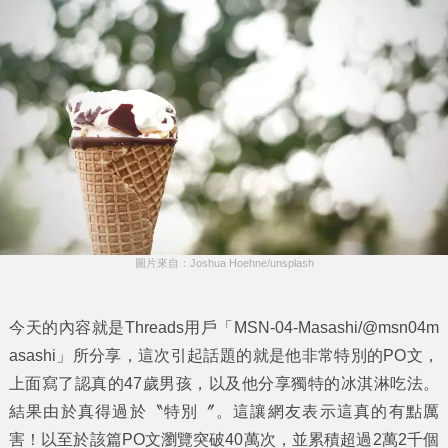
圖片來自：Joshua Hoehne/unsplash
今天的內容就是Threads用戶「MSN-04-Masashi/@msn04m
asashi」所分享，這次引起話題的就是他非常特別的PO文，
上面寫了認真的47歲男孩，以及他分享獨特的冰淇淋吃法。
結果由於真得過於〝特別〞。這讓網友表示這真的有點厲
害！以至於該篇PO文瀏覽突破40萬次，並累積超過2萬2千個