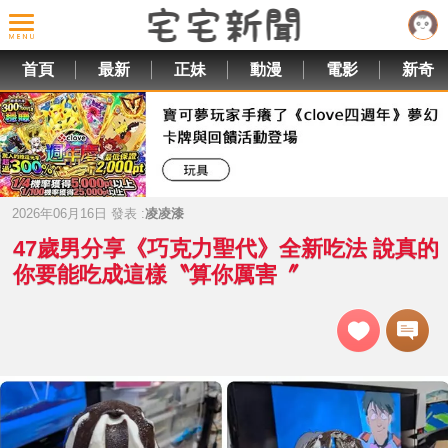
首頁
最新
正妹
動漫
電影
新奇
2026年06月16日 發表 :
凌凌漆
47歲男分享《巧克力聖代》全新吃法 說真的
你要能吃成這樣〝算你厲害〞