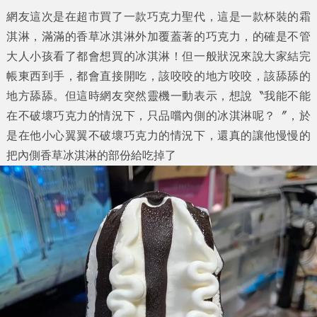
網友這次是在超市買了一款巧克力聖代，這是一款杯裝的霜
淇淋，滿滿的香草冰淇淋外加覆蓋著的巧克力，的確是不管
大人小孩看了都會想買的冰淇淋！但一般狀況來說大家結完
帳東西到手，都會直接開吃，該咬咬的地方咬咬，該舔舔的
地方舔舔。但這時網友突然靈機一動表示，想說〝我能不能
在不破壞巧克力的情況下，只品嚐內側的冰淇淋呢？〞，於
是在他小心翼翼不破壞巧克力的情況下，還真的讓他慢慢的
把內側香草冰淇淋的部份給吃掉了