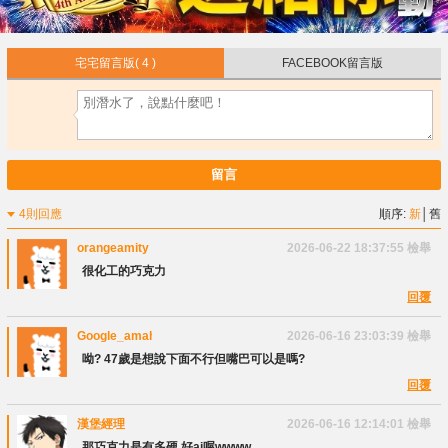
宅宅留言版
( 4 )
FACEBOOK留言版
留言
4則回應
順序:
新
│
舊
orangeamity
2026-06-22 18:37:55
檢舉
很化工的巧克力
回覆
Google_amaha54
2026-06-16 23:03:39
檢舉
呦? 47歲是想說下面不行但嘴巴可以是嗎?
回覆
漢堡經理
2026-06-16 12:14:01
檢舉
那巧克力是有多硬 好ai喔wwww