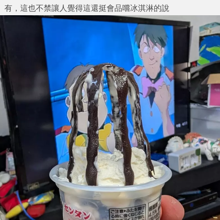
有，這也不禁讓人覺得這還挺會品嚐冰淇淋的說