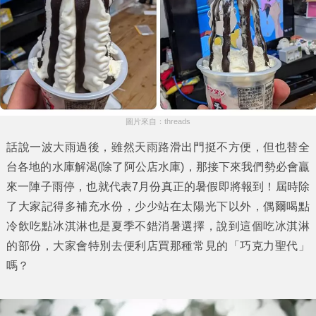
圖片來自：threads
話說一波大雨過後，雖然天雨路滑出門挺不方便，但也替全
台各地的水庫解渴(除了阿公店水庫)，那接下來我們勢必會贏
來一陣子雨停，也就代表7月份真正的暑假即將報到！屆時除
了大家記得多補充水份，少少站在太陽光下以外，偶爾喝點
冷飲吃點冰淇淋也是夏季不錯消暑選擇，說到這個吃冰淇淋
的部份，大家會特別去便利店買那種常見的「
巧克力聖代
」
嗎？