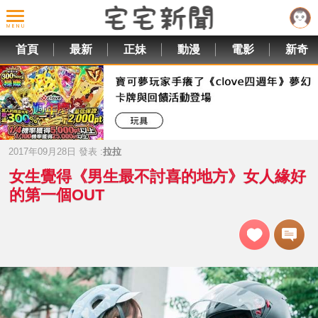
首頁
最新
正妹
動漫
電影
新奇
2017年09月28日 發表 :
拉拉
女生覺得《男生最不討喜的地方》女人緣好
的第一個OUT