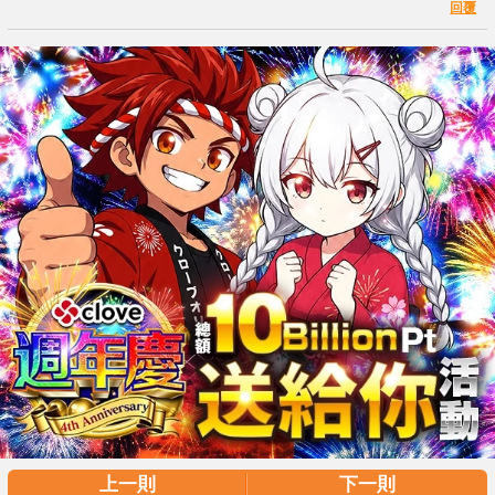
回覆
上一則
下一則