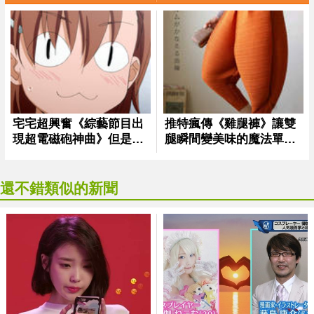
還不錯類似的新聞