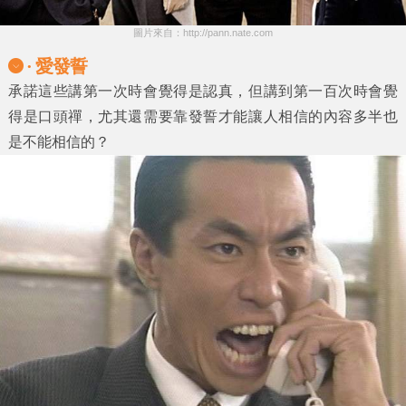
圖片來自：http://pann.nate.com
· 愛發誓
承諾這些講第一次時會覺得是認真，但講到第一百次時會覺
得是口頭禪，尤其還需要靠發誓才能讓人相信的內容多半也
是不能相信的？