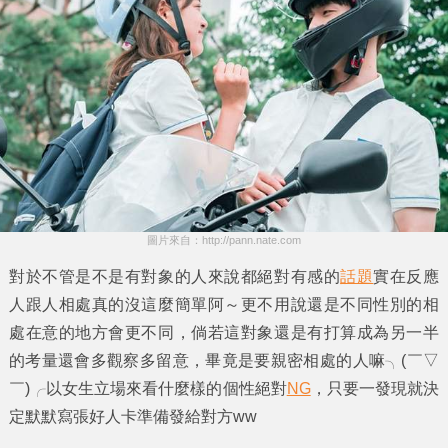
圖片來自：http://pann.nate.com
對於不管是不是有對象的人來說都絕對有感的
話題
實在反應
人跟人相處真的沒這麼簡單阿～更不用說還是不同性別的相
處在意的地方會更不同，倘若這對象還是有打算成為另一半
的考量還會多觀察多留意，畢竟是要親密相處的人嘛╮(￣▽
￣)╭以女生立場來看什麼樣的個性絕對
NG
，只要一發現就決
定默默寫張好人卡準備發給對方ww