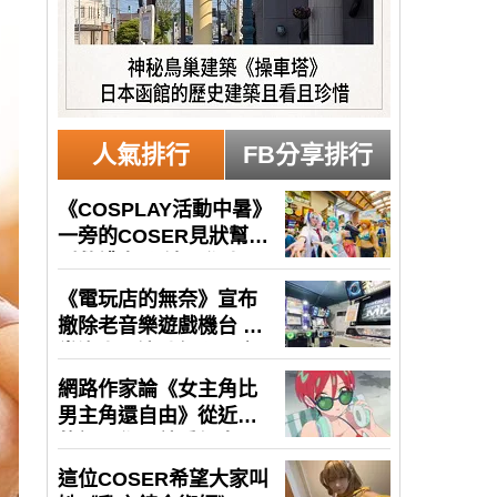
人氣排行
FB分享排行