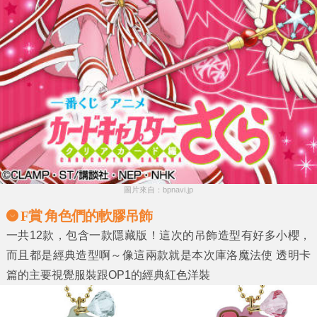
圖片來自：bpnavi.jp
F賞 角色們的軟膠吊飾
一共12款，包含一款隱藏版！這次的吊飾造型有好多小櫻，
而且都是經典造型啊～像這兩款就是本次庫洛魔法使 透明卡
篇的主要視覺服裝跟OP1的經典紅色洋裝