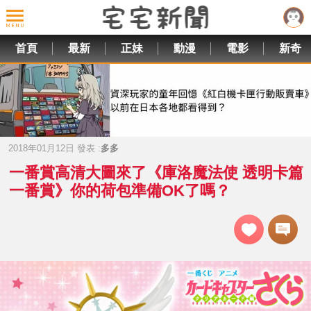
首頁
最新
正妹
動漫
電影
新奇
2018年01月12日 發表 :
多多
一番賞高清大圖來了《庫洛魔法使 透明卡篇
一番賞》你的荷包準備OK了嗎？