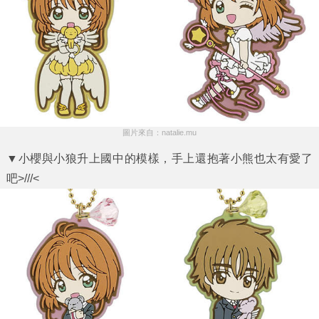
圖片來自：natalie.mu
▼小櫻與小狼升上國中的模樣，手上還抱著小熊也太有愛了
吧>///<