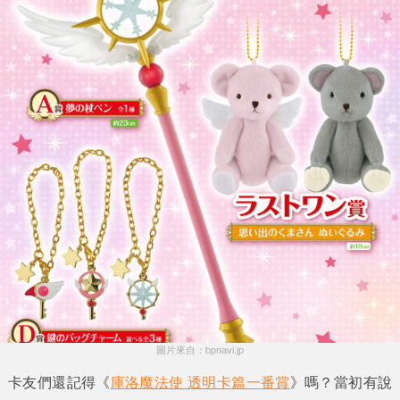
圖片來自：bpnavi.jp
卡友們還記得《
庫洛魔法使 透明卡篇一番賞
》嗎？當初有說