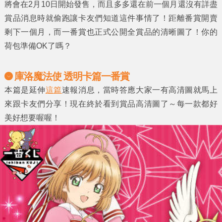
將會在2月10日開始發售，而且多多還在前一個月還沒有詳盡
賞品消息時就偷跑讓卡友們知道這件事情了！距離番賞開賣
剩下一個月，而一番賞也正式公開全賞品的清晰圖了！你的
荷包準備OK了嗎？
庫洛魔法使 透明卡篇一番賞
本篇是延伸
這篇
速報消息，當時答應大家一有高清圖就馬上
來跟卡友們分享！現在終於看到賞品高清圖了～每一款都好
美好想要喔喔！