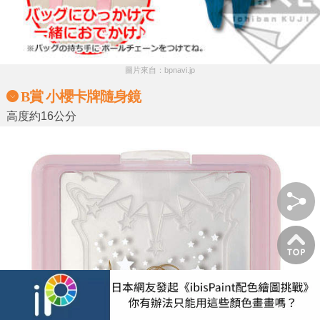
圖片來自：bpnavi.jp
B賞 小櫻卡牌隨身鏡
高度約16公分