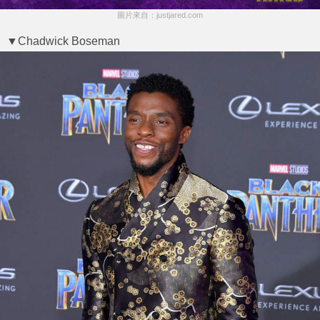
圖片來自：justjared.com
▼Chadwick Boseman