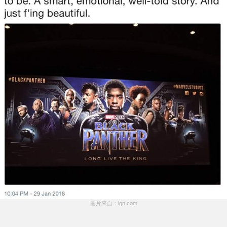
圖片來自：ign.com