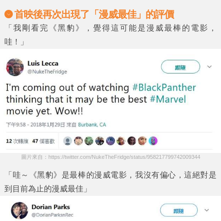
首映後再次出現了「漫威最佳」的評價
「我剛看完《黑豹》，覺得這可能是漫威最棒的電影，
哇！」
圖片來自：https://twitter.com/NukeTheFridge/status/958217799742009344
「哇～《黑豹》是最棒的漫威電影，我沒有偏心，這絕對是
到目前為止的漫威最佳」