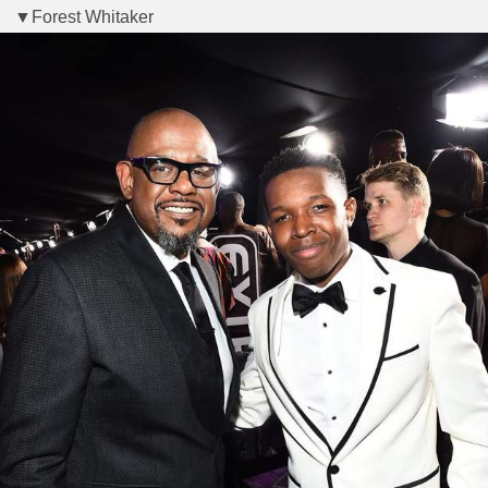
▼Forest Whitaker