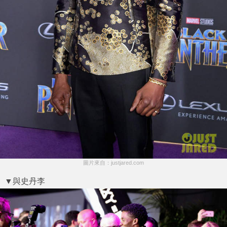
圖片來自：justjared.com
▼與史丹李