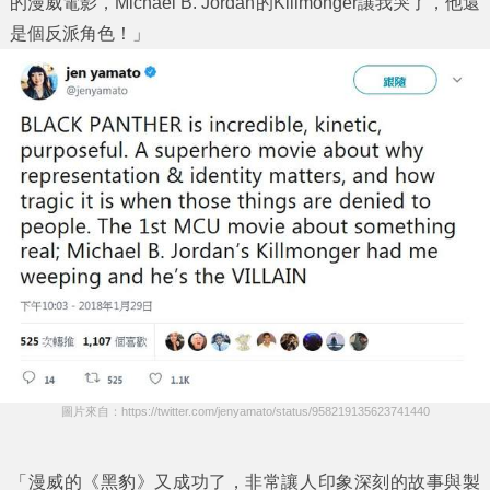
的漫威電影，Michael B. Jordan的Killmonger讓我哭了，他還
是個反派角色！」
圖片來自：https://twitter.com/jenyamato/status/958219135623741440
「漫威的《黑豹》又成功了，非常讓人印象深刻的故事與製