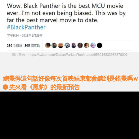
圖片來自：https://twitter.com/DorianParksnRec/status/958216833957376001
總覺得這句話好像每次首映結束都會聽到是錯覺嗎ｗ
先來看《黑豹》的最新預告