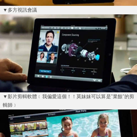
▼多方視訊會議
▼影片剪輯軟體﹝我偏愛這個！！莫妹妹可以算是"業餘"的剪
輯師﹞