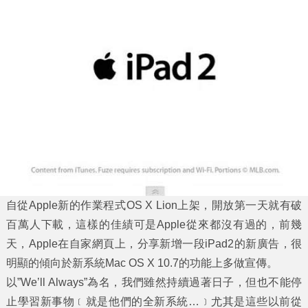
自從
Apple
新的作業程式
OS X Lion
上架，開放第一天就有破
百萬人下載，這樣的佳績可是
Apple
從來都沒有過的，前幾
天，
Apple
在自家網頁上，分享新增一段
iPad2
的新廣告，很
明顯的傾向於新系統
Mac OS X 10.7
的功能上多做宣傳。
以”
We’ll Always
”為名，我們雖然持續過著日子，但也不能停
止學習新事物﹝就是他們的全新系統…﹞尤其是這些以前從