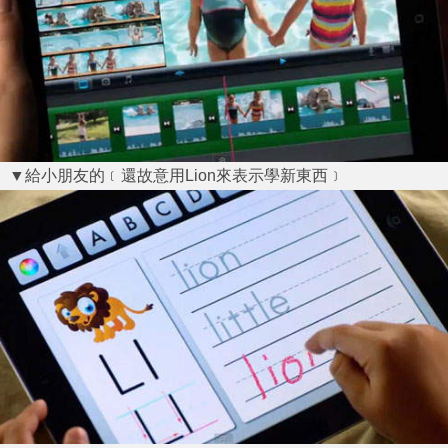
▼給小朋友的﹝還故意用Lion來表示學新東西﹞