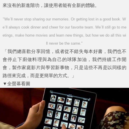
來沒有的新進階功，讓使用者能有全新的體驗。
"We`ll never stop sharing our memories. Or getting lost in a good book. W
e`ll always cook dinner and cheer for our favorite team. We`ll still go to me
etings, make home movies and learn new things, but how we do all this wi
ll never be the same."
「我們總喜歡分享回憶，或者從不錯失每本好書，我們也不
會停止下廚做料理與為自己的球隊加油，我們持續工作開
會，製作家庭影片與學習新事物，只是這些不再是以同樣的
路徑來完成，而是更簡單的方式。」
▼全螢幕看圖