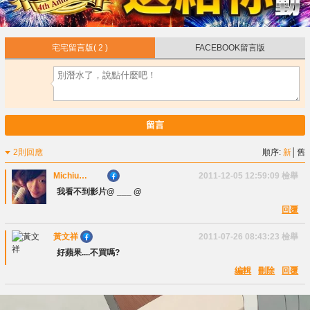
宅宅留言版
( 2 )
FACEBOOK留言版
留言
2則回應
順序:
新
│
舊
Michiu
2011-12-05 12:59:09
檢舉
Fluffys
我看不到影片@ ___ @
回覆
黃文祥
2011-07-26 08:43:23
檢舉
好蘋果....不買嗎?
編輯
刪除
回覆