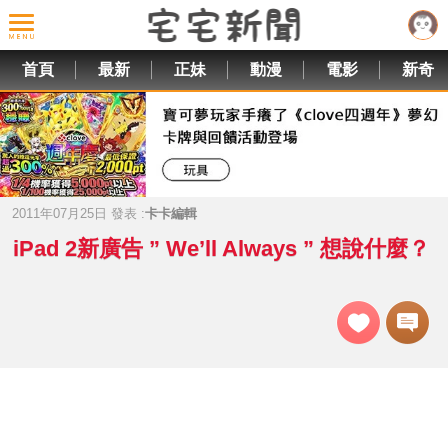
首頁
最新
正妹
動漫
電影
新奇
2011年07月25日 發表 :
卡卡編輯
iPad 2新廣告 ” We’ll Always ” 想說什麼？