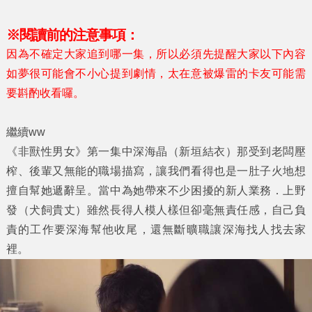
※閱讀前的注意事項：
因為不確定大家追到哪一集，所以必須先提醒大家以下內容
如夢很可能會不小心提到劇情，太在意被爆雷的卡友可能需
要斟酌收看囉。
繼續ww
《非獸性男女》第一集中深海晶（新垣結衣）那受到老闆壓
榨、後輩又無能的職場描寫，讓我們看得也是一肚子火地想
擅自幫她遞辭呈。當中為她帶來不少困擾的新人業務．上野
發（犬飼貴丈）雖然長得人模人樣但卻毫無責任感，自己負
責的工作要深海幫他收尾，還無斷曠職讓深海找人找去家
裡。