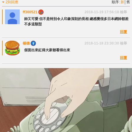
2則回應
順序:
新
│
舊
ff300521
2018-11-19 17:56:18
檢舉
帥又可愛 但不是特別令人印象深刻的長相 總感覺很多日本網帥都差
不多這類型
回覆
楊德
2018-11-18 23:30:30
檢舉
假面出來紅得大家都看得出來
回覆