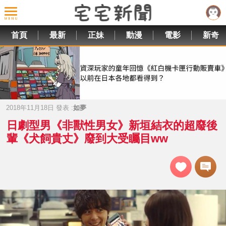
首頁
最新
正妹
動漫
電影
新奇
2018年11月18日 發表 :
如夢
日劇型男《非獸性男女》新垣結衣的超廢後
輩《犬飼貴丈》廢到大受矚目ww