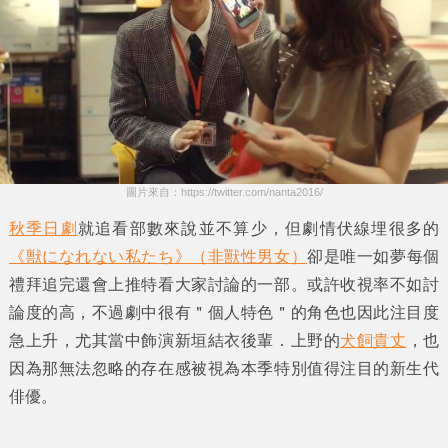
圖片來自：https://twitter.com/nanta2016/
秋季日劇
就追看部數來說並不算少，但劇情伏線埋很多的
《獣になれない私たち》（
非獸性男女
）
卻是唯一如夢每個
禮拜追完還會上推特看大家討論的一部。或許收視率不如討
論度的高，不過劇中很有＂個人特色＂的角色也因此注目度
急上升，尤其當中飾演
新垣結衣
後輩．上野的
犬飼貴丈
，也
因為那無法忽略的存在感被視為本季特別值得注目的新生代
俳優。