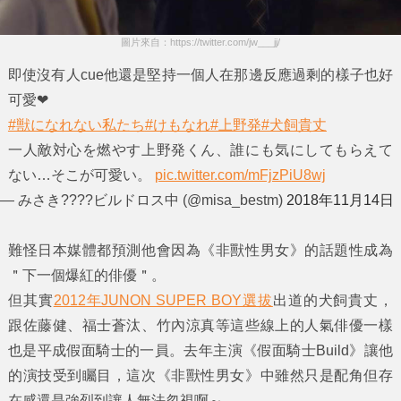
圖片來自：https://twitter.com/jw___jj/
即使沒有人cue他還是堅持一個人在那邊反應過剩的樣子也好
可愛❤
#獣になれない私たち
#けもなれ
#上野発
#犬飼貴丈
一人敵対心を燃やす上野発くん、誰にも気にしてもらえて
ない…そこが可愛い。
pic.twitter.com/mFjzPiU8wj
— みさき????ビルドロス中 (@misa_bestm)
2018年11月14日
難怪日本媒體都預測他會因為《非獸性男女》的話題性成為
＂下一個爆紅的俳優＂。
但其實
2012年JUNON SUPER BOY選拔
出道的犬飼貴丈，
跟佐藤健、福士蒼汰、竹內涼真等這些線上的人氣俳優一樣
也是平成假面騎士的一員。去年主演《假面騎士Build》讓他
的演技受到矚目，這次《非獸性男女》中雖然只是配角但存
在感還是強烈到讓人無法忽視啊～