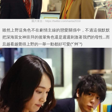
圖片來自：https://twitter.com/nanta2016/
雖然上野這角色不在劇情主線的戀愛關係中，不過這個默默
把深海當女神崇拜的後輩角色還是週週刺激著我們的母性...而
且越看越覺得上野的一舉一動都好可愛(*´艸`*)