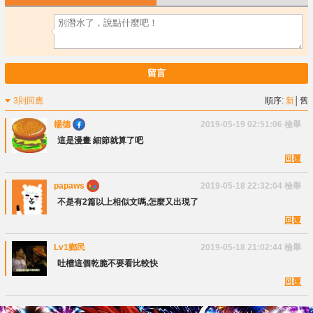
留言
3則回應
順序:
新
│
舊
楊德
2019-05-19 02:51:06
檢舉
這是漫畫 細節就算了吧
回覆
papaws
2019-05-18 22:32:04
檢舉
不是有2篇以上相似文嗎,怎麼又出現了
回覆
Lv1鄉民
2019-05-18 21:02:44
檢舉
吐槽這個乾脆不要看比較快
回覆