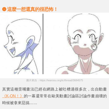
這麼一想還真的很恐怖！
圖片來自：https://warosu.org/ic/thread/3684575
其實這種歪嘴畫法已經在網路上被吐槽過很多次，出自動畫
《K-ON！》
的一幕還常常在歐美動畫討論區討論
作畫崩壞
的
時候被拿來惡搞……