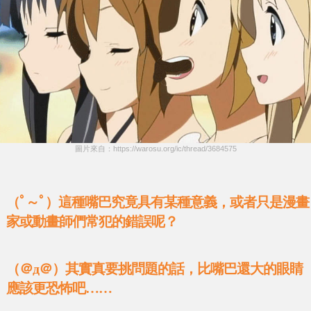
圖片來自：https://warosu.org/ic/thread/3684575
（ﾟ～ﾟ）這種嘴巴究竟具有某種意義，或者只是漫畫
家或動畫師們常犯的錯誤呢？
（＠д＠）其實真要挑問題的話，比嘴巴還大的眼睛
應該更恐怖吧……