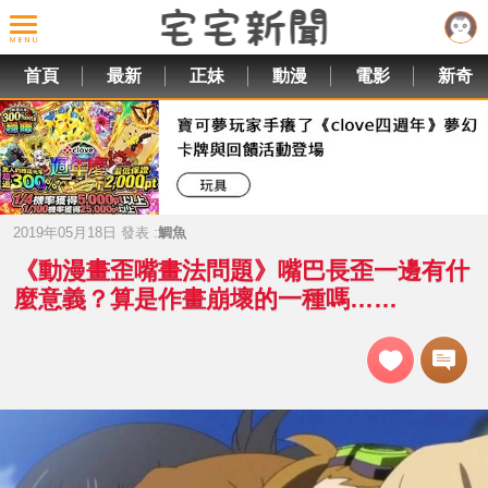
首頁
最新
正妹
動漫
電影
新奇
2019年05月18日 發表 :
鯛魚
《動漫畫歪嘴畫法問題》嘴巴長歪一邊有什
麼意義？算是作畫崩壞的一種嗎……