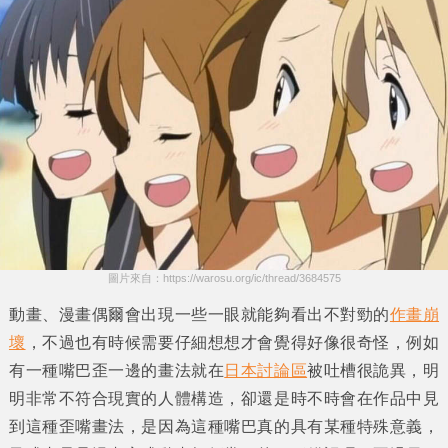
圖片來自：https://warosu.org/ic/thread/3684575
動畫、漫畫偶爾會出現一些一眼就能夠看出不對勁的
作畫崩
壞
，不過也有時候需要仔細想想才會覺得好像很奇怪，例如
有一種嘴巴歪一邊的畫法就在
日本討論區
被吐槽很詭異，明
明非常不符合現實的人體構造，卻還是時不時會在作品中見
到這種歪嘴畫法，是因為這種嘴巴真的具有某種特殊意義，