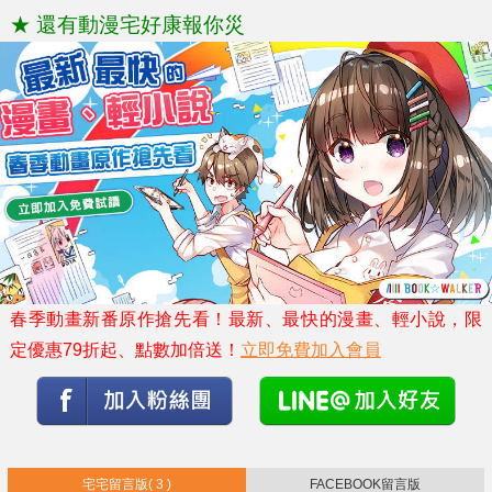
★ 還有動漫宅好康報你災
春季動畫新番原作搶先看！最新、最快的漫畫、輕小說，限
定優惠79折起、點數加倍送！
立即免費加入會員
宅宅留言版
( 3 )
FACEBOOK留言版