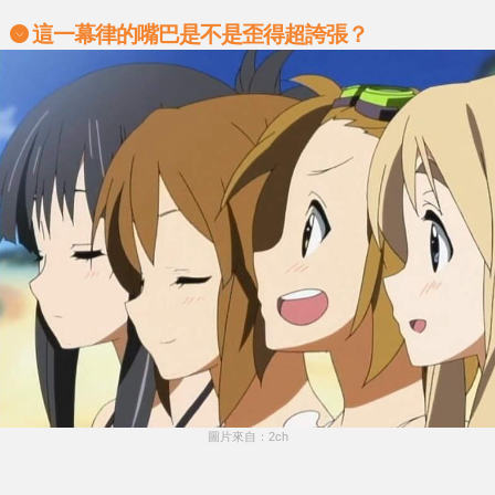
這一幕律的嘴巴是不是歪得超誇張？
圖片來自：2ch