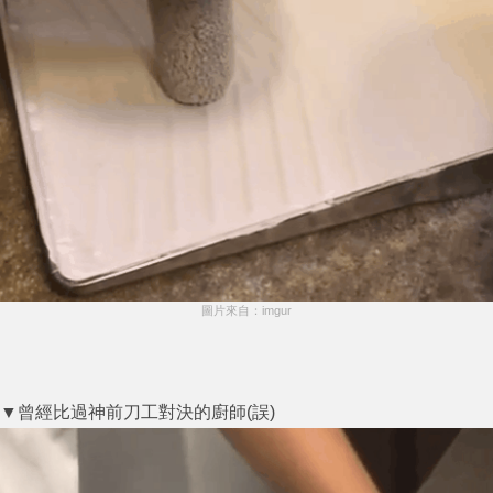
圖片來自：imgur
▼曾經比過神前刀工對決的廚師(誤)