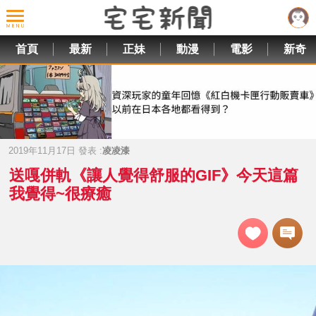
首頁
最新
正妹
動漫
電影
新奇
2019年11月17日 發表 :
凌凌漆
送嘎併軌《讓人覺得舒服的GIF》今天這篇
我覺得~很療癒