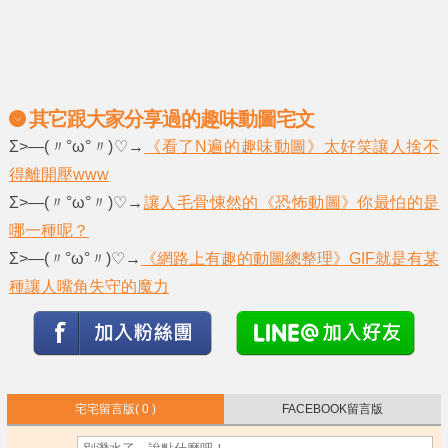
其它跟大家分享過的趣味動圖宅文
Σ>―(〃°ω°〃)♡→
《看了N遍的趣味動圖》太好笑讓人捨不
得離開壓www
Σ>―(〃°ω°〃)♡→
讓人毛骨悚然的《恐怖動圖》你最怕的是
哪一種呢？
Σ>―(〃°ω°〃)♡→
《網路上有趣的動圖總整理》GIF就是有某
種讓人嘴角失守的魔力
宅宅留言版
( 0 )
FACEBOOK留言版