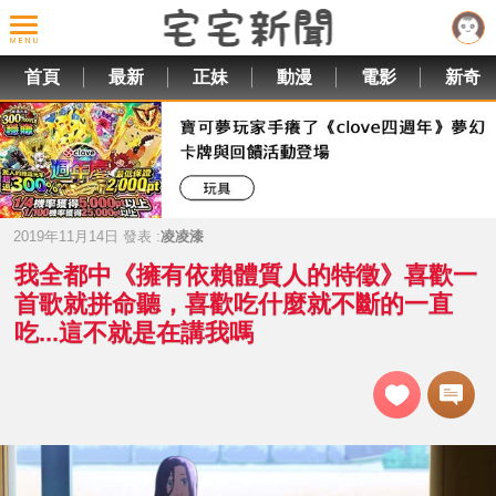
首頁
最新
正妹
動漫
電影
新奇
2019年11月14日 發表 :
凌凌漆
我全都中《擁有依賴體質人的特徵》喜歡一
首歌就拼命聽，喜歡吃什麼就不斷的一直
吃...這不就是在講我嗎