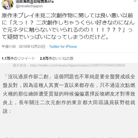
圖片來自：https://twitter.com/minakichijapon/status/1208975754945429509
「沒玩過原作卻二創」
這個問題也不單純是要全盤贊成或全
盤反對，因為這種人其實一直以來都存在，只不過這次點燃
火種的那位繪師遭受質疑的時候偏偏選擇反嗆網友才對導致
炎上，長年關注二次元創作的東京都大田區議員
荻野稔
就
說：