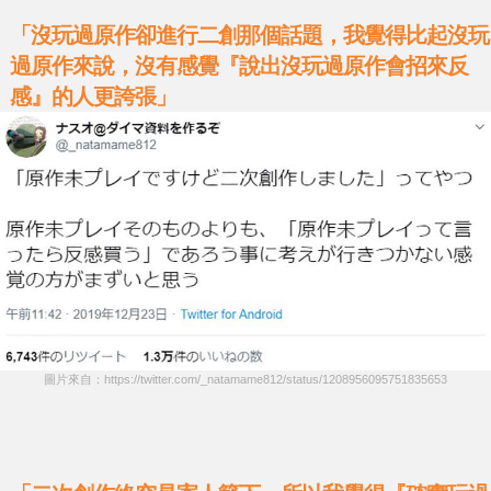
「沒玩過原作卻進行二創那個話題，我覺得比起沒玩
過原作來說，沒有感覺『說出沒玩過原作會招來反
感』的人更誇張」
圖片來自：https://twitter.com/_natamame812/status/1208956095751835653