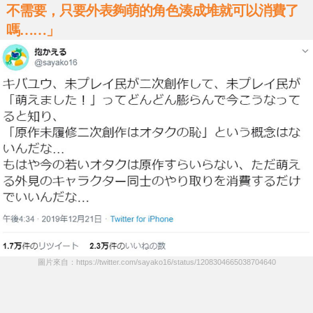
不需要，只要外表夠萌的角色湊成堆就可以消費了
嗎……
」
圖片來自：https://twitter.com/sayako16/status/1208304665038704640