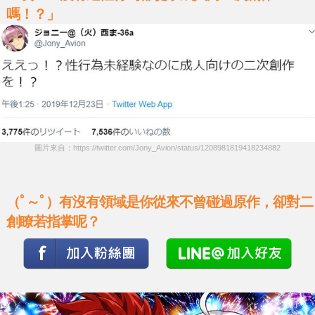
嗎！？」
圖片來自：https://twitter.com/Jony_Avion/status/1208981819418234882
（ﾟ～ﾟ）有沒有領域是你從來不曾碰過原作，卻對二
創瞭若指掌呢？