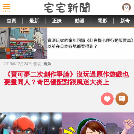
首頁
最新
正妹
動漫
電影
新奇
2019年12月24日 發表 :
鯛魚
《寶可夢二次創作爭論》沒玩過原作遊戲也
要畫同人？奇巴優配對跟風迷大炎上