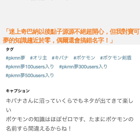
「迷上
奇巴納以後點子源源不絕超開心，但我對寶可
夢的知識趨近於零，偶爾還會搞錯名字！
」