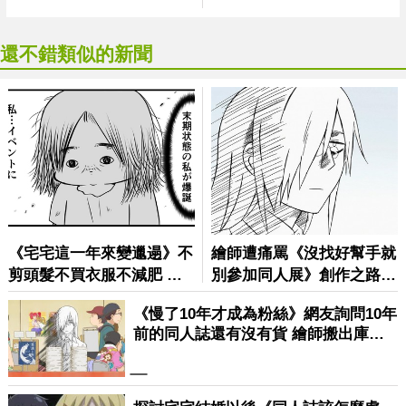
還不錯類似的新聞