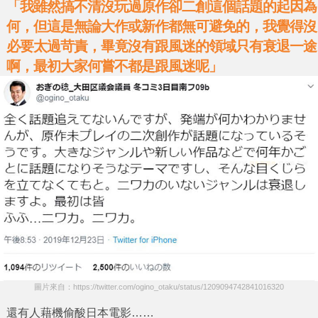
「我雖然搞不清沒玩過原作卻二創這個話題的起因為
何，但這是無論大作或新作都無可避免的，我覺得沒
必要太過苛責，畢竟沒有跟風迷的領域只有衰退一途
啊，最初大家何嘗不都是跟風迷呢」
圖片來自：https://twitter.com/ogino_otaku/status/1209094742841016320
還有人藉機偷酸日本電影……