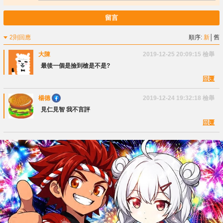
留言
2則回應
順序:
新
│
舊
大陳
2019-12-25 20:09:15
檢舉
最後一個是撿到槍是不是?
回覆
楊德
2019-12-24 19:32:18
檢舉
見仁見智 我不言評
回覆