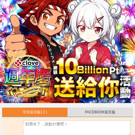
宅宅留言版
( 2 )
FACEBOOK留言版