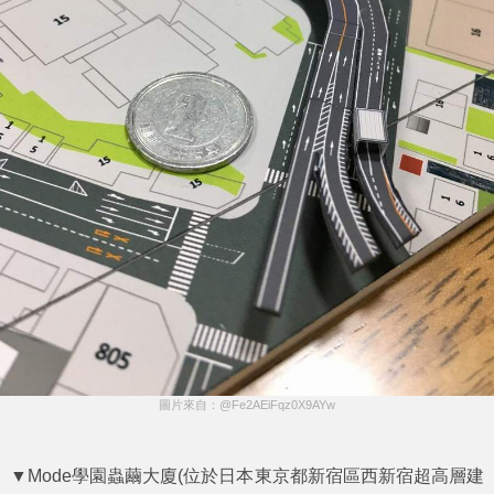
圖片來自：@Fe2AEiFqz0X9AYw
▼Mode學園蟲繭大廈(位於日本東京都新宿區西新宿超高層建