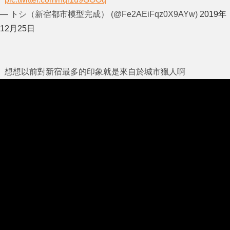
— トシ（新宿都市模型完成） (@Fe2AEiFqz0X9AYw)
2019年
12月25日
想想以前對新宿最多的印象就是來自於城市獵人啊