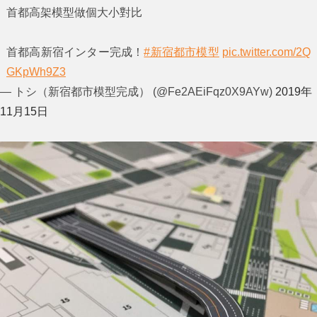
首都高架模型做個大小對比
首都高新宿インター完成！
#新宿都市模型
pic.twitter.com/2Q
GKpWh9Z3
— トシ（新宿都市模型完成） (@Fe2AEiFqz0X9AYw)
2019年
11月15日