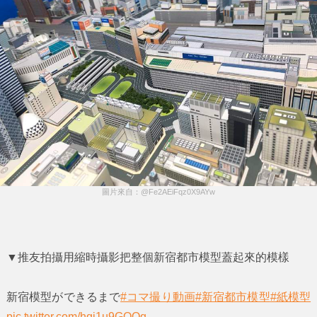
圖片來自：@Fe2AEiFqz0X9AYw
▼推友拍攝用縮時攝影把整個新宿都市模型蓋起來的模樣
新宿模型ができるまで
#コマ撮り動画
#新宿都市模型
#紙模型
pic.twitter.com/hqi1u9GOOq