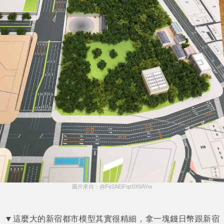
圖片來自：@Fe2AEiFqz0X9AYw
▼這麼大的新宿都市模型其實很精細，拿一塊錢日幣跟新宿