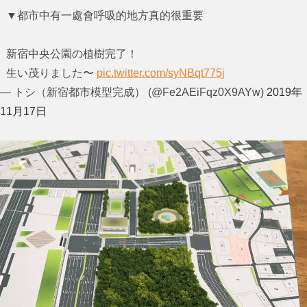
▼都市中有一處會呼吸的地方真的很重要
新宿中央公園の植樹完了！
生い茂りました〜
pic.twitter.com/syNBqt775j
— トシ（新宿都市模型完成） (@Fe2AEiFqz0X9AYw)
2019年
11月17日