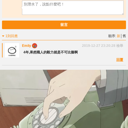
留言
1則回應
順序:
新
│
舊
Emily
2019-12-27 23:20:28
檢舉
4年,果然職人的毅力就是不可比擬啊
回覆