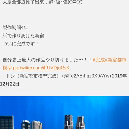
大廈全部還原了出來，超~級~強(ʘᗩʘ’)
製作期間4年
紙で作りあげた新宿
ついに完成です！
自分史上最大の作品やり切りました〜！！
#完成
#新宿都市
模型
pic.twitter.com/iFUVDjuRvK
— トシ（新宿都市模型完成） (@Fe2AEiFqz0X9AYw)
2019年
12月22日