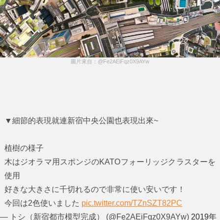
圖片來自：@Fe2AEiFqz0X9AYw
▼細節的表現就連新宿中央公園也表現出來~
植樹の様子
木はジオラマ用スポンジのKATOフォーリッジクラスターを
使用
好きな大きさに千切れるので非常に使い安いです！
今回は2色使いました
pic.twitter.com/TZnSZT82PC
— トシ（新宿都市模型完成） (@Fe2AEiFqz0X9AYw)
2019年