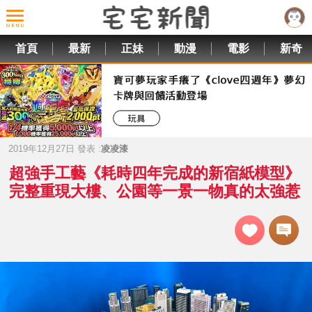
首頁
最新
正妹
動漫
電影
新奇
2019年12月27日 發表 :
凌凌漆
超強手工藝《耗時四年完成的新宿紙模型》
完整重現大樓、公園等一景一物真的太強惹