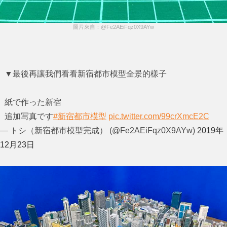
圖片來自：@Fe2AEiFqz0X9AYw
▼最後再讓我們看看新宿都市模型全景的樣子
紙で作った新宿
追加写真です
#新宿都市模型
pic.twitter.com/99crXmcE2C
— トシ（新宿都市模型完成） (@Fe2AEiFqz0X9AYw)
2019年
12月23日