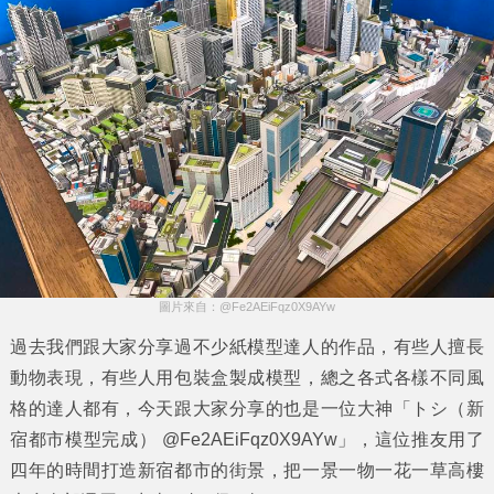
圖片來自：@Fe2AEiFqz0X9AYw
過去我們跟大家分享過不少紙模型達人的作品，有些人擅長
動物表現，有些人用包裝盒製成模型，總之各式各樣不同風
格的達人都有，今天跟大家分享的也是一位大神「トシ（
新
宿都市模型
完成） @Fe2AEiFqz0X9AYw」，這位推友用了
四年的時間打造新宿都市的街景，把一景一物一花一草高樓