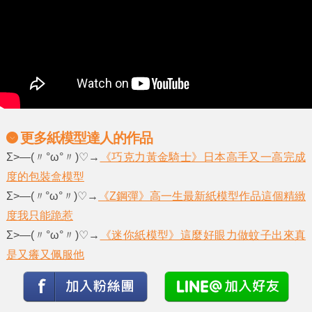
更多紙模型達人的作品
Σ>―(〃°ω°〃)♡→
《巧克力黃金騎士》日本高手又一高完成
度的包裝盒模型
Σ>―(〃°ω°〃)♡→
《Z鋼彈》高一生最新紙模型作品這個精緻
度我只能跪惹
Σ>―(〃°ω°〃)♡→
《迷你紙模型》這麼好眼力做蚊子出來真
是又癢又佩服他