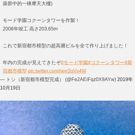
築群中的一棟摩天大樓)
モード学園コクーンタワーを作製！
2008年竣工 高さ203.65m
これで新宿都市模型の超高層ビルを全て作り上げました！
年内の完成が見えてきたぞ
#モード学園
#コクーンタワー
#新
宿都市模型
pic.twitter.com/nerr2qVs4W
— トシ（新宿都市模型完成） (@Fe2AEiFqz0X9AYw)
2019年
10月19日