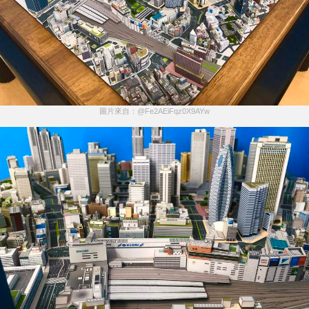
圖片來自：@Fe2AEiFqz0X9AYw